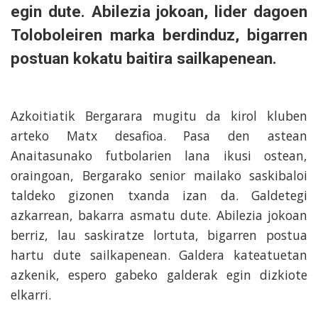
egin dute. Abilezia jokoan, lider dagoen
Toloboleiren marka berdinduz, bigarren
postuan kokatu baitira sailkapenean.
Azkoitiatik Bergarara mugitu da kirol kluben
arteko Matx desafioa. Pasa den astean
Anaitasunako futbolarien lana ikusi ostean,
oraingoan, Bergarako senior mailako saskibaloi
taldeko gizonen txanda izan da. Galdetegi
azkarrean, bakarra asmatu dute. Abilezia jokoan
berriz, lau saskiratze lortuta, bigarren postua
hartu dute sailkapenean. Galdera kateatuetan
azkenik, espero gabeko galderak egin dizkiote
elkarri.