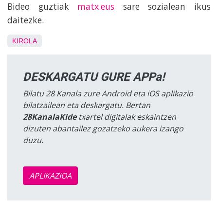
Bideo guztiak
matx.eus
sare sozialean ikus
daitezke.
KIROLA
DESKARGATU GURE APPa!
Bilatu 28 Kanala zure Android eta iOS aplikazio
bilatzailean eta deskargatu. Bertan
28KanalaKide
txartel digitalak eskaintzen
dizuten abantailez gozatzeko aukera izango
duzu.
APLIKAZIOA