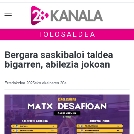
TOLOSALDEA
Bergara saskibaloi taldea
bigarren, abilezia jokoan
Erredakzioa
2025eko ekainaren 20a