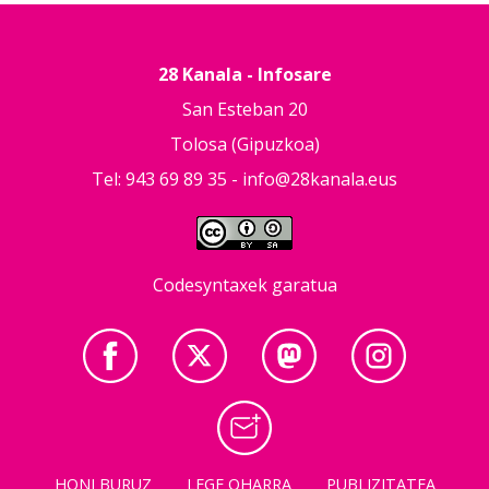
28 Kanala - Infosare
San Esteban 20
Tolosa (Gipuzkoa)
Tel: 943 69 89 35 -
info@28kanala.eus
Codesyntaxek garatua
HONI BURUZ
LEGE OHARRA
PUBLIZITATEA