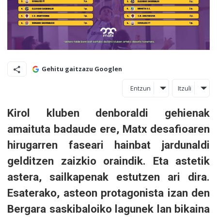
Gehitu gaitzazu Googlen
Entzun
Itzuli
Kirol kluben denboraldi gehienak
amaituta badaude ere, Matx desafioaren
hirugarren faseari hainbat jardunaldi
gelditzen zaizkio oraindik. Eta astetik
astera, sailkapenak estutzen ari dira.
Esaterako, asteon protagonista izan den
Bergara saskibaloiko lagunek lan bikaina