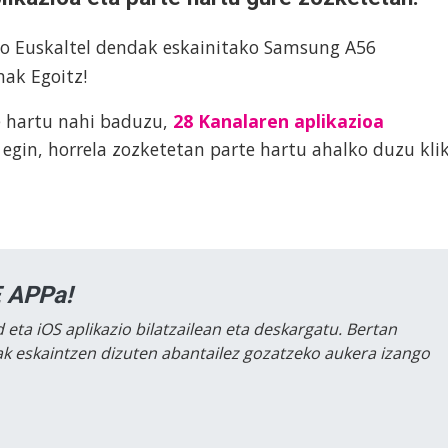
ako Euskaltel dendak eskainitako Samsung A56
nak Egoitz!
e hartu nahi baduzu,
28 Kanalaren aplikazioa
egin, horrela zozketetan parte hartu ahalko duzu kli
 APPa!
 eta iOS aplikazio bilatzailean eta deskargatu. Bertan
lak eskaintzen dizuten abantailez gozatzeko aukera izango