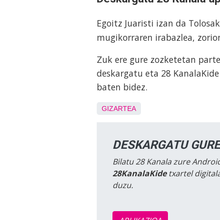
Egoitz Juaristi izan da Tolos
mugikorraren irabazlea, zorio
Zuk ere gure zozketetan part
deskargatu eta 28 KanalaKide 
baten bidez.
GIZARTEA
DESKARGATU GURE
Bilatu 28 Kanala zure Android
28KanalaKide
txartel digita
duzu.