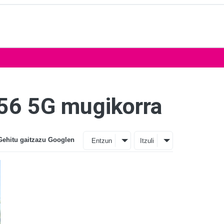
A56 5G mugikorra
Gehitu gaitzazu Googlen
Entzun
Itzuli