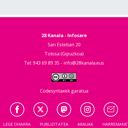
28 Kanala - Infosare
San Esteban 20
Tolosa (Gipuzkoa)
Tel: 943 69 89 35 -
info@28kanala.eus
Codesyntaxek garatua
LEGE OHARRA
PUBLIZITATEA
ARAUAK
HARREMANE