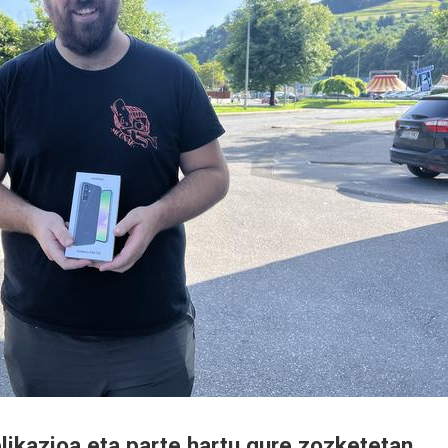
likazioa eta parte hartu gure zozketetan.