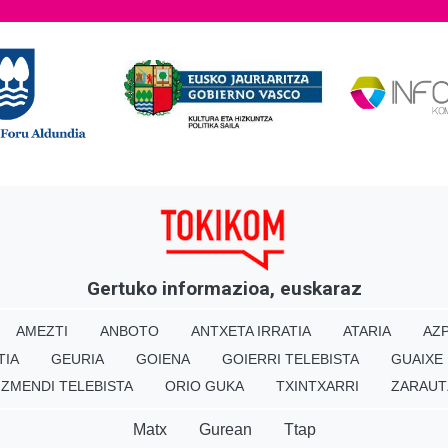
Gertuko informazioa, euskaraz
AMEZTI
ANBOTO
ANTXETA IRRATIA
ATARIA
AZP
TIA
GEURIA
GOIENA
GOIERRI TELEBISTA
GUAIXE
IZMENDI TELEBISTA
ORIO GUKA
TXINTXARRI
ZARAUT
Matx
Gurean
Ttap