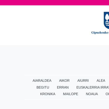
AIARALDEA
AIKOR
AIURRI
ALEA
BEGITU
ERRAN
EUSKALERRIA IRRA
KRONIKA
MAILOPE
NOAUA
O