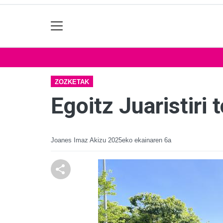
ZOZKETAK
Egoitz Juaristir
Joanes Imaz Akizu
2025eko ekainaren 6a