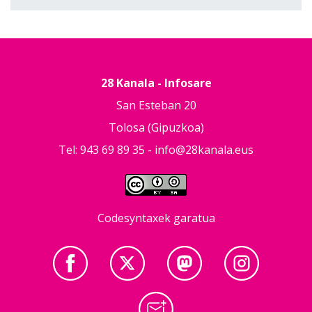
28 Kanala - Infosare
San Esteban 20
Tolosa (Gipuzkoa)
Tel: 943 69 89 35 -
info@28kanala.eus
Codesyntaxek garatua