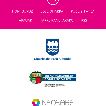
HONI BURUZ
LEGE OHARRA
PUBLIZITATEA
ARAUAK
HARREMANETARAKO
RSS