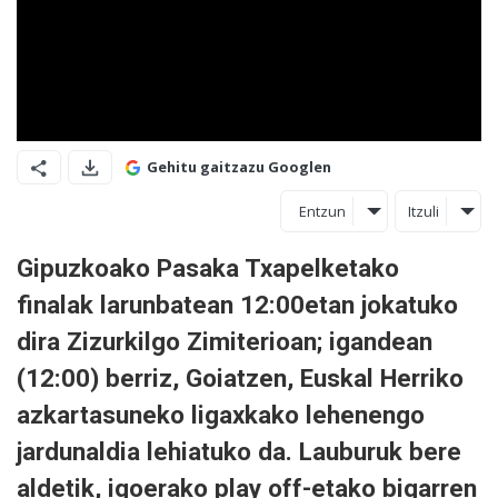
Gehitu gaitzazu Googlen
Entzun
Itzuli
Gipuzkoako Pasaka Txapelketako
finalak larunbatean 12:00etan jokatuko
dira Zizurkilgo Zimiterioan; igandean
(12:00) berriz, Goiatzen, Euskal Herriko
azkartasuneko ligaxkako lehenengo
jardunaldia lehiatuko da. Lauburuk bere
aldetik, igoerako play off-etako bigarren