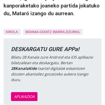
kanporaketako joaneko partida jokatuko
du, Mataró izango du aurrean.
KIROLA
BIDANIA-GOIATZ
IBARRA
ZIZURKIL
DESKARGATU GURE APPa!
Bilatu 28 Kanala zure Android eta iOS aplikazio
bilatzailean eta deskargatu. Bertan
28KanalaKide
txartel digitalak eskaintzen
dizuten abantailez gozatzeko aukera izango
duzu.
APLIKAZIOA