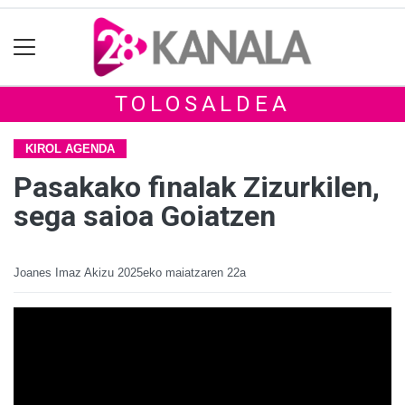
TOLOSALDEA
KIROL AGENDA
Pasakako finalak Zizurkilen,
sega saioa Goiatzen
Joanes Imaz Akizu
2025eko maiatzaren 22a