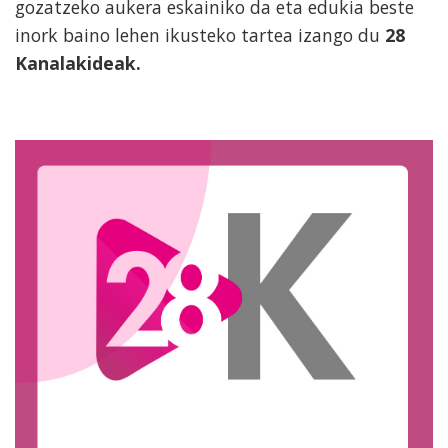
gozatzeko aukera eskainiko da eta edukia beste
inork baino lehen ikusteko tartea izango du
28
Kanalakideak.