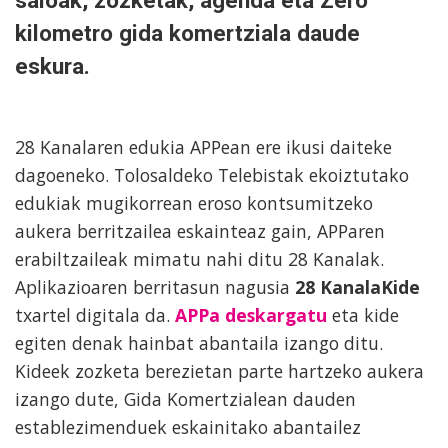
saioak, zozketak, agenda eta Zero
kilometro gida komertziala daude
eskura.
28 Kanalaren edukia APPean ere ikusi daiteke
dagoeneko. Tolosaldeko Telebistak ekoiztutako
edukiak mugikorrean eroso kontsumitzeko
aukera berritzailea eskainteaz gain, APParen
erabiltzaileak mimatu nahi ditu 28 Kanalak.
Aplikazioaren berritasun nagusia
28 KanalaKide
txartel digitala da.
APPa deskargatu
eta kide
egiten denak hainbat abantaila izango ditu.
Kideek zozketa berezietan parte hartzeko aukera
izango dute, Gida Komertzialean dauden
establezimenduek eskainitako abantailez