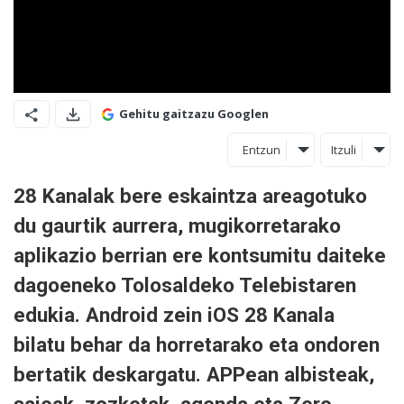
Gehitu gaitzazu Googlen
Entzun
Itzuli
28 Kanalak bere eskaintza areagotuko
du gaurtik aurrera, mugikorretarako
aplikazio berrian ere kontsumitu daiteke
dagoeneko Tolosaldeko Telebistaren
edukia. Android zein iOS 28 Kanala
bilatu behar da horretarako eta ondoren
bertatik deskargatu. APPean albisteak,