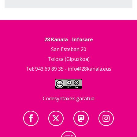
28 Kanala - Infosare
San Esteban 20
Tolosa (Gipuzkoa)
Tel: 943 69 89 35 -
info@28kanala.eus
Codesyntaxek garatua