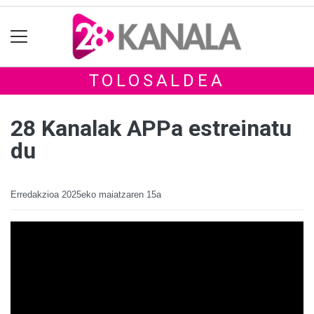
TOLOSALDEA
28 Kanalak APPa estreinatu
du
Erredakzioa
2025eko maiatzaren 15a