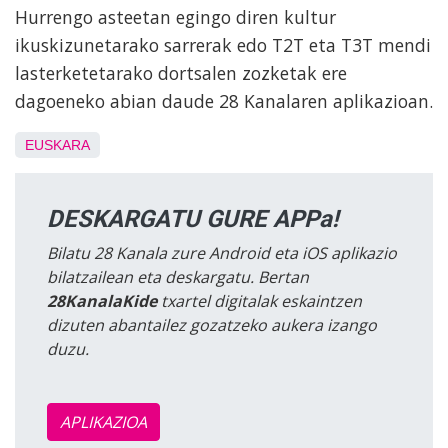
Hurrengo asteetan egingo diren kultur
ikuskizunetarako sarrerak edo T2T eta T3T mendi
lasterketetarako dortsalen zozketak ere
dagoeneko abian daude 28 Kanalaren aplikazioan.
EUSKARA
DESKARGATU GURE APPa!
Bilatu 28 Kanala zure Android eta iOS aplikazio
bilatzailean eta deskargatu. Bertan
28KanalaKide
txartel digitalak eskaintzen
dizuten abantailez gozatzeko aukera izango
duzu.
APLIKAZIOA