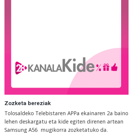
Zozketa bereziak
Tolosaldeko Telebistaren APPa ekainaren 2a baino
lehen deskargatu eta kide egiten direnen artean
Samsung A56 mugikorra zozketatuko da.