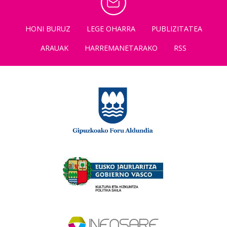
HONI BURUZ
LEGE OHARRA
PUBLIZITATEA
ARAUAK
HARREMANETARAKO
RSS