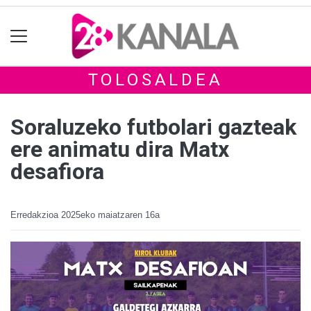
TOLOSALDEA
Soraluzeko futbolari gazteak
ere animatu dira Matx
desafiora
Erredakzioa
2025eko maiatzaren 16a