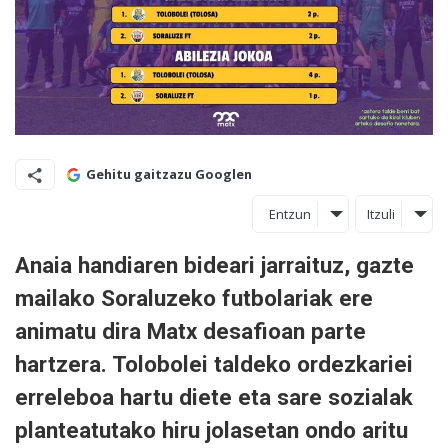
Gehitu gaitzazu Googlen
Entzun
Itzuli
Anaia handiaren bideari jarraituz, gazte
mailako Soraluzeko futbolariak ere
animatu dira Matx desafioan parte
hartzera. Tolobolei taldeko ordezkariei
erreleboa hartu diete eta sare sozialak
planteatutako hiru jolasetan ondo aritu