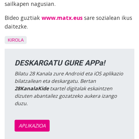
sailkapen nagusian.
Bideo guztiak
www.matx.eus
sare sozialean ikus
daitezke.
KIROLA
DESKARGATU GURE APPa!
Bilatu 28 Kanala zure Android eta iOS aplikazio
bilatzailean eta deskargatu. Bertan
28KanalaKide
txartel digitalak eskaintzen
dizuten abantailez gozatzeko aukera izango
duzu.
APLIKAZIOA