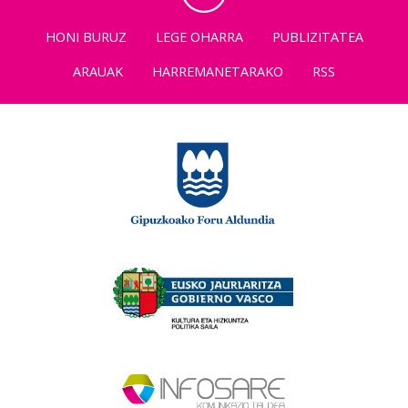
HONI BURUZ
LEGE OHARRA
PUBLIZITATEA
ARAUAK
HARREMANETARAKO
RSS