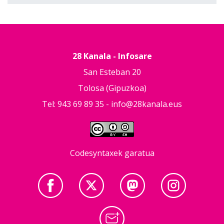
28 Kanala - Infosare
San Esteban 20
Tolosa (Gipuzkoa)
Tel: 943 69 89 35 -
info@28kanala.eus
Codesyntaxek garatua