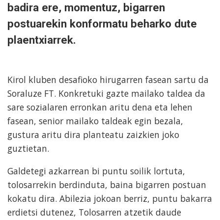
badira ere, momentuz, bigarren
postuarekin konformatu beharko dute
plaentxiarrek.
Kirol kluben desafioko hirugarren fasean sartu da
Soraluze FT. Konkretuki gazte mailako taldea da
sare sozialaren erronkan aritu dena eta lehen
fasean, senior mailako taldeak egin bezala,
gustura aritu dira planteatu zaizkien joko
guztietan.
Galdetegi azkarrean bi puntu soilik lortuta,
tolosarrekin berdinduta, baina bigarren postuan
kokatu dira. Abilezia jokoan berriz, puntu bakarra
erdietsi dutenez, Tolosarren atzetik daude