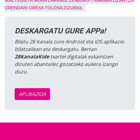
IKAZTEGIETA
IRURA
LARRAUL
LEABURU-TXARAMA
LIZARTZA
ORENDAIN
OREXA
TOLOSA
ZIZURKIL
DESKARGATU GURE APPa!
Bilatu 28 Kanala zure Android eta iOS aplikazio
bilatzailean eta deskargatu. Bertan
28KanalaKide
txartel digitalak eskaintzen
dizuten abantailez gozatzeko aukera izango
duzu.
APLIKAZIOA