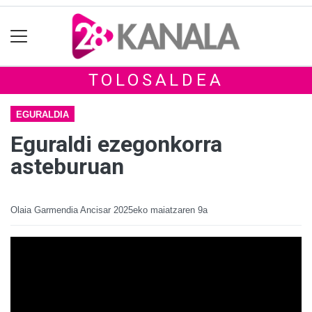
TOLOSALDEA
EGURALDIA
Eguraldi ezegonkorra
asteburuan
Olaia Garmendia Ancisar
2025eko maiatzaren 9a