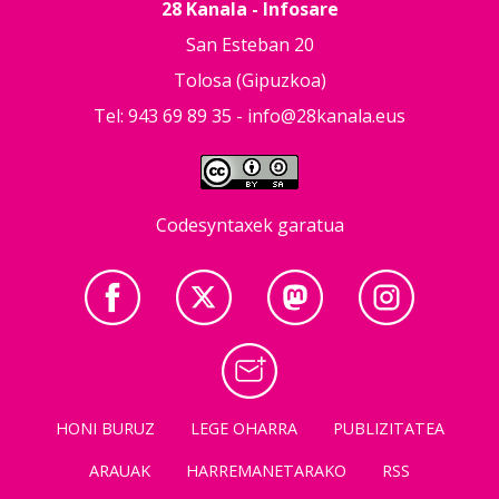
28 Kanala - Infosare
San Esteban 20
Tolosa (Gipuzkoa)
Tel: 943 69 89 35 -
info@28kanala.eus
Codesyntaxek garatua
HONI BURUZ
LEGE OHARRA
PUBLIZITATEA
ARAUAK
HARREMANETARAKO
RSS