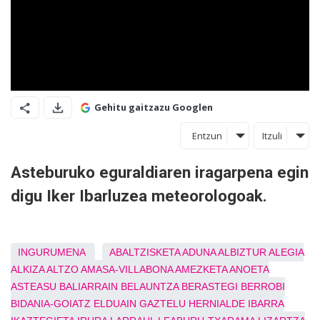
Gehitu gaitzazu Googlen
Entzun
Itzuli
Asteburuko eguraldiaren iragarpena egin
digu Iker Ibarluzea meteorologoak.
INGURUMENA
ABALTZISKETA
ADUNA
ALBIZTUR
ALEGIA
ALKIZA
ALTZO
AMASA-VILLABONA
AMEZKETA
ANOETA
ASTEASU
BALIARRAIN
BELAUNTZA
BERASTEGI
BERROBI
BIDANIA-GOIATZ
ELDUAIN
GAZTELU
HERNIALDE
IBARRA