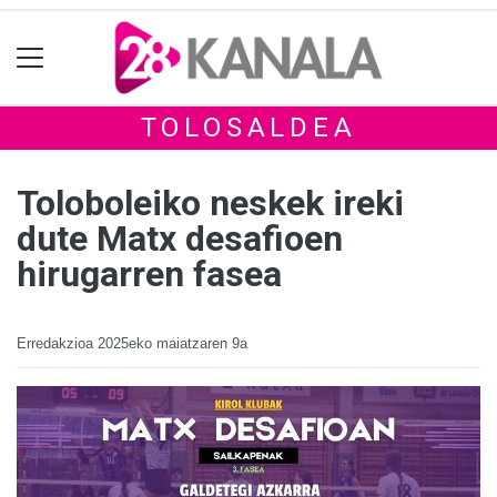
TOLOSALDEA
Toloboleiko neskek ireki
dute Matx desafioen
hirugarren fasea
Erredakzioa
2025eko maiatzaren 9a