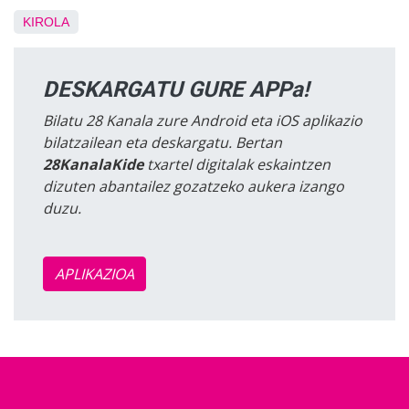
KIROLA
DESKARGATU GURE APPa!
Bilatu 28 Kanala zure Android eta iOS aplikazio
bilatzailean eta deskargatu. Bertan
28KanalaKide
txartel digitalak eskaintzen
dizuten abantailez gozatzeko aukera izango
duzu.
APLIKAZIOA