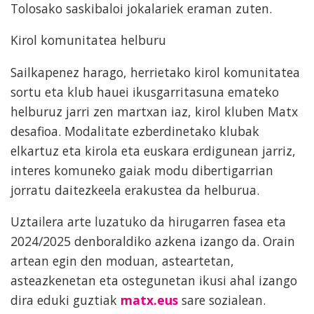
Tolosako saskibaloi jokalariek eraman zuten.
Kirol komunitatea helburu
Sailkapenez harago, herrietako kirol komunitatea
sortu eta klub hauei ikusgarritasuna emateko
helburuz jarri zen martxan iaz, kirol kluben Matx
desafioa. Modalitate ezberdinetako klubak
elkartuz eta kirola eta euskara erdigunean jarriz,
interes komuneko gaiak modu dibertigarrian
jorratu daitezkeela erakustea da helburua.
Uztailera arte luzatuko da hirugarren fasea eta
2024/2025 denboraldiko azkena izango da. Orain
artean egin den moduan, asteartetan,
asteazkenetan eta ostegunetan ikusi ahal izango
dira eduki guztiak
matx.eus
sare sozialean.