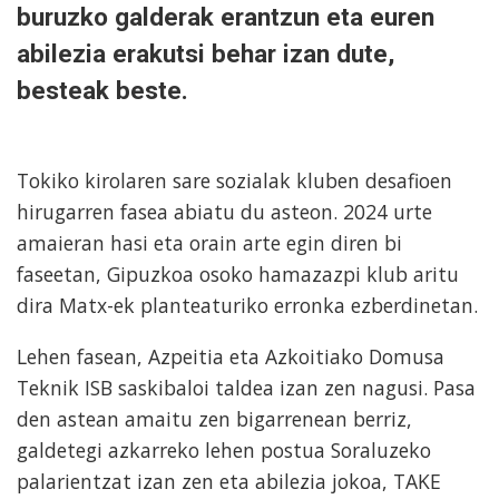
buruzko galderak erantzun eta euren
abilezia erakutsi behar izan dute,
besteak beste.
Tokiko kirolaren sare sozialak kluben desafioen
hirugarren fasea abiatu du asteon. 2024 urte
amaieran hasi eta orain arte egin diren bi
faseetan, Gipuzkoa osoko hamazazpi klub aritu
dira Matx-ek planteaturiko erronka ezberdinetan.
Lehen fasean, Azpeitia eta Azkoitiako Domusa
Teknik ISB saskibaloi taldea izan zen nagusi. Pasa
den astean amaitu zen bigarrenean berriz,
galdetegi azkarreko lehen postua Soraluzeko
palarientzat izan zen eta abilezia jokoa, TAKE