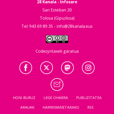
28 Kanala - Infosare
San Esteban 20
Tolosa (Gipuzkoa)
Tel: 943 69 89 35 -
info@28kanala.eus
Codesyntaxek garatua
HONI BURUZ
LEGE OHARRA
PUBLIZITATEA
ARAUAK
HARREMANETARAKO
RSS