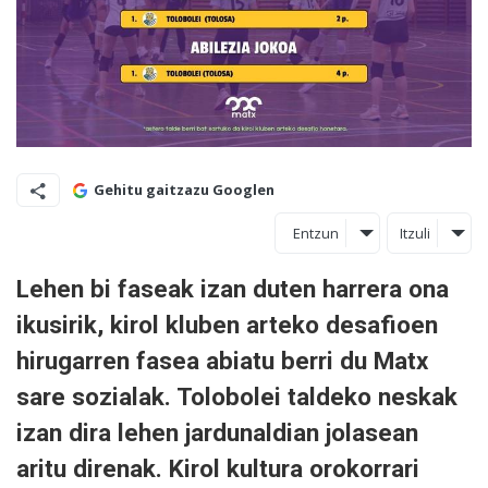
Gehitu gaitzazu Googlen
Entzun
Itzuli
Lehen bi faseak izan duten harrera ona
ikusirik, kirol kluben arteko desafioen
hirugarren fasea abiatu berri du Matx
sare sozialak. Tolobolei taldeko neskak
izan dira lehen jardunaldian jolasean
aritu direnak. Kirol kultura orokorrari