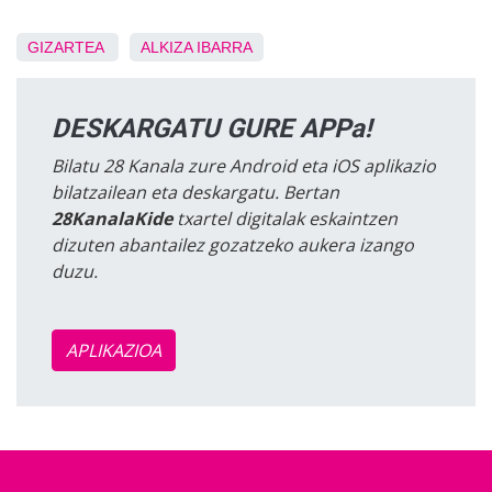
GIZARTEA
ALKIZA
IBARRA
DESKARGATU GURE APPa!
Bilatu 28 Kanala zure Android eta iOS aplikazio
bilatzailean eta deskargatu. Bertan
28KanalaKide
txartel digitalak eskaintzen
dizuten abantailez gozatzeko aukera izango
duzu.
APLIKAZIOA