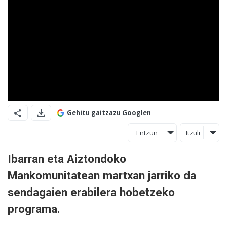
Gehitu gaitzazu Googlen
Entzun
Itzuli
Ibarran eta Aiztondoko
Mankomunitatean martxan jarriko da
sendagaien erabilera hobetzeko
programa.