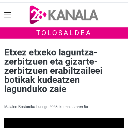
TOLOSALDEA
Etxez etxeko laguntza-
zerbitzuen eta gizarte-
zerbitzuen erabiltzaileei
botikak kudeatzen
lagunduko zaie
Maialen Bastarrika Luengo
2025eko maiatzaren 5a