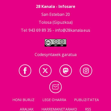
28 Kanala - Infosare
San Esteban 20
Tolosa (Gipuzkoa)
Tel: 943 69 89 35 -
info@28kanala.eus
Codesyntaxek garatua
HONI BURUZ
LEGE OHARRA
PUBLIZITATEA
ARAUAK
HARREMANETARAKO
RSS