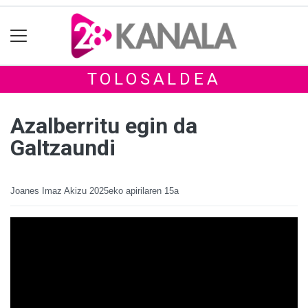
TOLOSALDEA
Azalberritu egin da
Galtzaundi
Joanes Imaz Akizu
2025eko apirilaren 15a