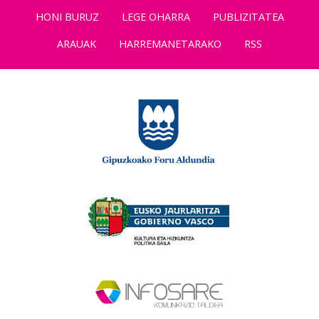
HONI BURUZ
LEGE OHARRA
PUBLIZITATEA
ARAUAK
HARREMANETARAKO
RSS