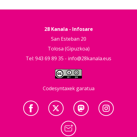
28 Kanala - Infosare
San Esteban 20
Tolosa (Gipuzkoa)
Tel: 943 69 89 35 -
info@28kanala.eus
Codesyntaxek garatua