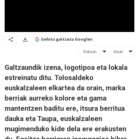
Gehitu gaitzazu Googlen
Entzun
Itzuli
Galtzaundik izena, logotipoa eta lokala
estreinatu ditu. Tolosaldeko
euskalzaleen elkartea da orain, marka
berriak aurreko kolore eta gama
mantentzen baditu ere, itsura berritua
dauka eta Taupa, euskalzaleen
mugimenduko kide dela ere erakusten