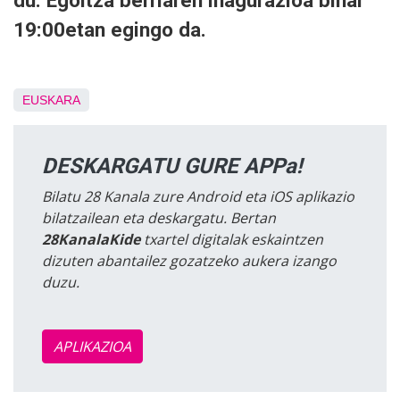
du. Egoitza berriaren inagurazioa bihar
19:00etan egingo da.
EUSKARA
DESKARGATU GURE APPa!
Bilatu 28 Kanala zure Android eta iOS aplikazio
bilatzailean eta deskargatu. Bertan
28KanalaKide
txartel digitalak eskaintzen
dizuten abantailez gozatzeko aukera izango
duzu.
APLIKAZIOA