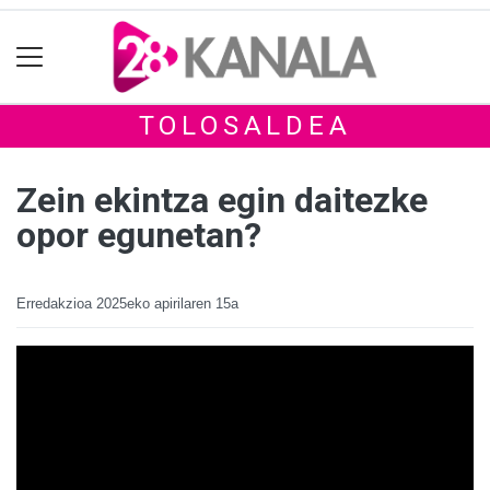
TOLOSALDEA
Zein ekintza egin daitezke
opor egunetan?
Erredakzioa
2025eko apirilaren 15a