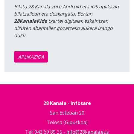
Bilatu 28 Kanala zure Android eta iOS aplikazio
bilatzailean eta deskargatu. Bertan
28KanalaKide
txartel digitalak eskaintzen
dizuten abantailez gozatzeko aukera izango
duzu.
APLIKAZIOA
28 Kanala - Infosare
San Esteban 20
Tolosa (Gipuzkoa)
Tel: 943 69 89 35 -
info@28kanala.eus