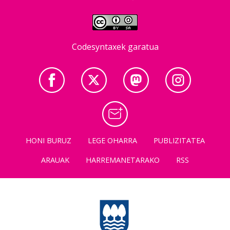
Codesyntaxek garatua
HONI BURUZ
LEGE OHARRA
PUBLIZITATEA
ARAUAK
HARREMANETARAKO
RSS