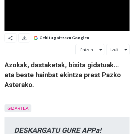
Gehitu gaitzazu Googlen
Entzun
Itzuli
Azokak, dastaketak, bisita gidatuak...
eta beste hainbat ekintza prest Pazko
Asterako.
GIZARTEA
DESKARGATU GURE APPa!