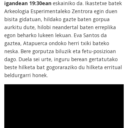
igandean 19:30ean
eskainiko da. Ikastetxe batek
Arkeologia Esperimentaleko Zentrora egin duen
bisita gidatuan, hildako gazte baten gorpua
aurkitu dute, hilobi neandertal baten erreplika
egon beharko lukeen lekuan. Eva Santos da
gaztea, Atapuerca ondoko herri txiki bateko
neska. Bere gorputza biluzik eta fetu-posizioan
dago. Duela sei urte, inguru berean gertatutako
beste hilketa bat gogoraraziko du hilketa erritual
beldurgarri honek.