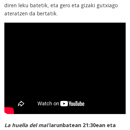
diren leku batetik, eta gero eta gizaki gutxiago
ateratzen da bertatik.
La huella del mal
larunbatean 21:30ean eta