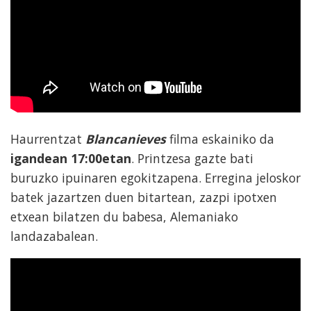
Haurrentzat
Blancanieves
filma eskainiko da
igandean 17:00etan
. Printzesa gazte bati
buruzko ipuinaren egokitzapena. Erregina jeloskor
batek jazartzen duen bitartean, zazpi ipotxen
etxean bilatzen du babesa, Alemaniako
landazabalean.