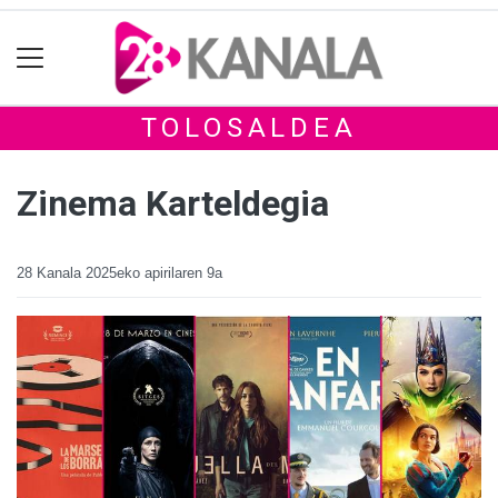
TOLOSALDEA
Zinema Karteldegia
28 Kanala
2025eko apirilaren 9a