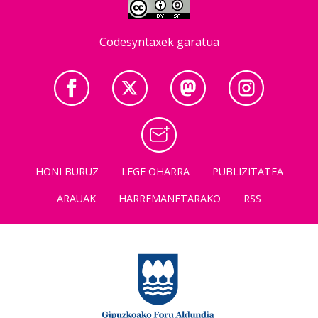
Codesyntaxek garatua
HONI BURUZ
LEGE OHARRA
PUBLIZITATEA
ARAUAK
HARREMANETARAKO
RSS