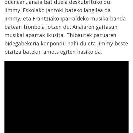
duenean, anaia bat duela deskubrituko du:
Jimmy. Eskolako jantoki bateko langilea da
Jimmy, eta Frantziako iparraldeko musika-banda
batean tronboia jotzen du. Anaiaren gaitasun
musikal apartak ikusita, Thibautek patuaren
bidegabekeria konpondu nahi du eta Jimmy beste
bizitza batekin amets egiten hasiko da.