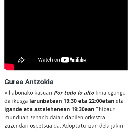
Gurea Antzokia
Villabonako kasuan
Por todo lo alto
fima egongo
da ikusga
larunbatean 19:30 eta 22:00etan
eta
igande eta astelehenean 19:30ean
.Thibaut
munduan zehar bidaian dabilen orkestra
zuzendari ospetsua da. Adoptatu izan dela jakin