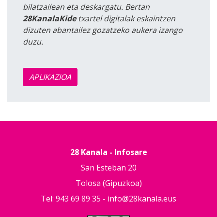
bilatzailean eta deskargatu. Bertan
28KanalaKide
txartel digitalak eskaintzen
dizuten abantailez gozatzeko aukera izango
duzu.
APLIKAZIOA
28 Kanala - Infosare
San Esteban 20
Tolosa (Gipuzkoa)
Tel: 943 69 89 35 -
info@28kanala.eus