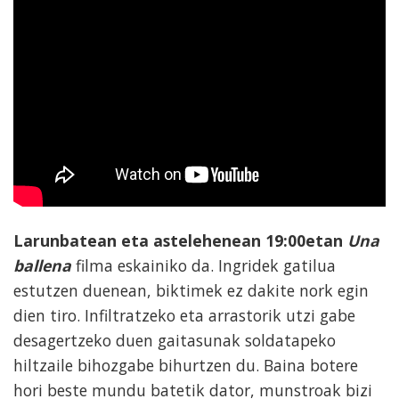
Larunbatean eta astelehenean 19:00etan
Una
ballena
filma eskainiko da. Ingridek gatilua
estutzen duenean, biktimek ez dakite nork egin
dien tiro. Infiltratzeko eta arrastorik utzi gabe
desagertzeko duen gaitasunak soldatapeko
hiltzaile bihozgabe bihurtzen du. Baina botere
hori beste mundu batetik dator, munstroak bizi