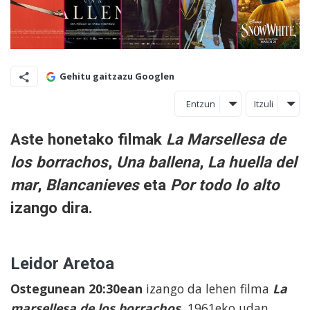
Gehitu gaitzazu Googlen
Entzun
Itzuli
Aste honetako filmak
La Marsellesa de
los borrachos
,
Una ballena
,
La huella del
mar
,
Blancanieves
eta
Por todo lo alto
izango dira.
Leidor Aretoa
Ostegunean 20:30ean
izango da lehen filma
La
marsellesa de los borrachos.
1961eko udan,