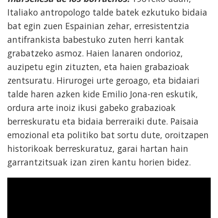
Italiako antropologo talde batek ezkutuko bidaia
bat egin zuen Espainian zehar, erresistentzia
antifrankista babestuko zuten herri kantak
grabatzeko asmoz. Haien lanaren ondorioz,
auzipetu egin zituzten, eta haien grabazioak
zentsuratu. Hirurogei urte geroago, eta bidaiari
talde haren azken kide Emilio Jona-ren eskutik,
ordura arte inoiz ikusi gabeko grabazioak
berreskuratu eta bidaia berreraiki dute. Paisaia
emozional eta politiko bat sortu dute, oroitzapen
historikoak berreskuratuz, garai hartan hain
garrantzitsuak izan ziren kantu horien bidez.