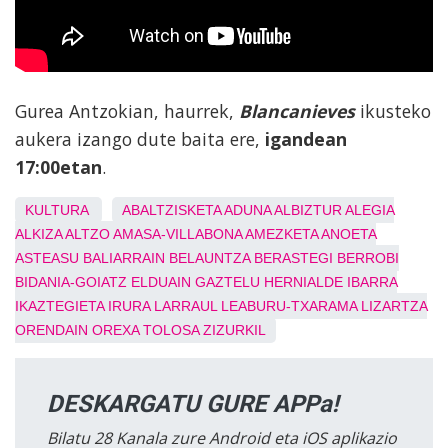
Gurea Antzokian, haurrek,
Blancanieves
ikusteko
aukera izango dute baita ere,
igandean
17:00etan
.
KULTURA
ABALTZISKETA
ADUNA
ALBIZTUR
ALEGIA
ALKIZA
ALTZO
AMASA-VILLABONA
AMEZKETA
ANOETA
ASTEASU
BALIARRAIN
BELAUNTZA
BERASTEGI
BERROBI
BIDANIA-GOIATZ
ELDUAIN
GAZTELU
HERNIALDE
IBARRA
IKAZTEGIETA
IRURA
LARRAUL
LEABURU-TXARAMA
LIZARTZA
ORENDAIN
OREXA
TOLOSA
ZIZURKIL
DESKARGATU GURE APPa!
Bilatu 28 Kanala zure Android eta iOS aplikazio