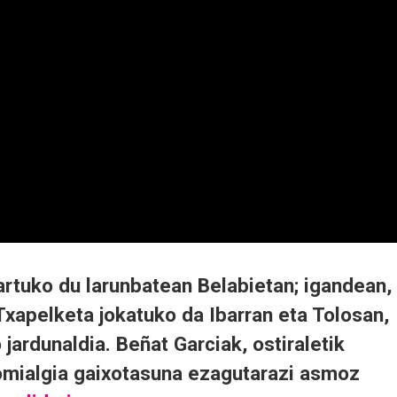
artuko du larunbatean Belabietan; igandean,
Txapelketa jokatuko da Ibarran eta Tolosan,
jardunaldia. Beñat Garciak, ostiraletik
omialgia gaixotasuna ezagutarazi asmoz