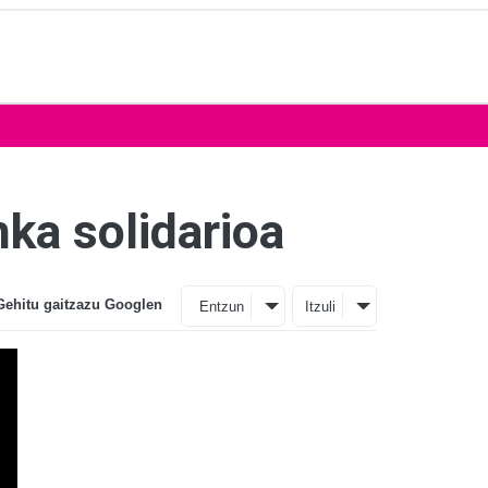
nka solidarioa
Gehitu gaitzazu Googlen
Entzun
Itzuli