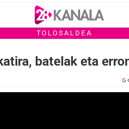
TOLOSALDEA
atira, batelak eta erro