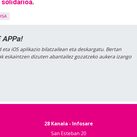
solidarioa
.
OSA
 APPa!
 eta iOS aplikazio bilatzailean eta deskargatu. Bertan
lak eskaintzen dizuten abantailez gozatzeko aukera izango
28 Kanala - Infosare
San Esteban 20