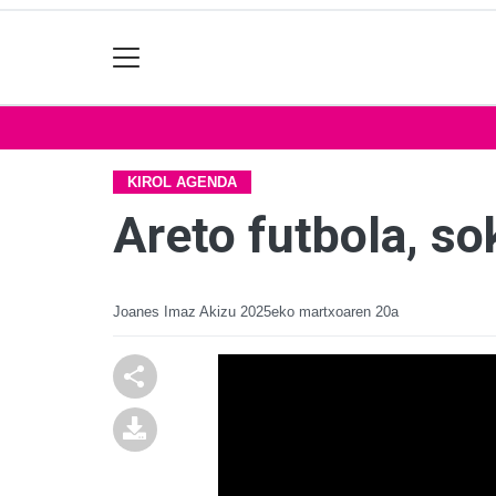
KIROL AGENDA
Areto futbola, sok
Joanes Imaz Akizu
2025eko martxoaren 20a