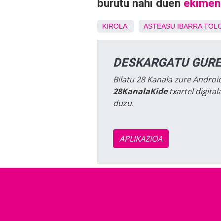
burutu nahi duen
ekimen 
KIROLA
ASTEASU
IBARRA
TOL
DESKARGATU GURE
Bilatu 28 Kanala zure Android
28KanalaKide
txartel digita
duzu.
APLIKAZIOA