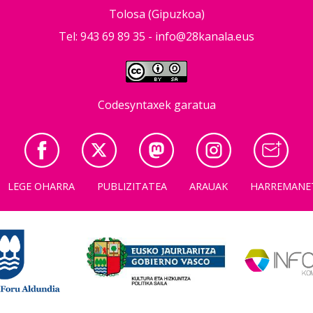
Tolosa (Gipuzkoa)
Tel: 943 69 89 35 -
info@28kanala.eus
Codesyntaxek garatua
LEGE OHARRA
PUBLIZITATEA
ARAUAK
HARREMANE