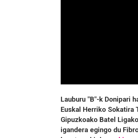
Lauburu "B"-k Donipari h
Euskal Herriko Sokatira 
Gipuzkoako Batel Ligako 
igandera egingo du Fibr