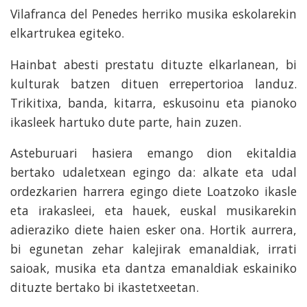
Vilafranca del Penedes herriko musika eskolarekin
elkartrukea egiteko.
Hainbat abesti prestatu dituzte elkarlanean, bi
kulturak batzen dituen errepertorioa landuz.
Trikitixa, banda, kitarra, eskusoinu eta pianoko
ikasleek hartuko dute parte, hain zuzen.
Asteburuari hasiera emango dion ekitaldia
bertako udaletxean egingo da: alkate eta udal
ordezkarien harrera egingo diete Loatzoko ikasle
eta irakasleei, eta hauek, euskal musikarekin
adieraziko diete haien esker ona. Hortik aurrera,
bi egunetan zehar kalejirak emanaldiak, irrati
saioak, musika eta dantza emanaldiak eskainiko
dituzte bertako bi ikastetxeetan.