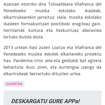
Azaroan etorriko dira Tolosaldeara Vilafranca del
Penedeseko musika eskolako ikasleak,
elkartrukearekin jarraituz. Hala, musika eskolako
ikasleen formakuntzan positiboki eragiteaz gain,
herritarrak kultura eta hezkuntzaz aberastea
lortuko dutela diote.
2013 urtean hasi zuten Loatzo eta Vilafranca del
Penedeseko musika eskolek elkarlaneko proiektu
hau. Pandemia iritsi zela-eta geldialdi bat egitera
behartuta ikusi ziren, eta aurtengoa izango da
elkartrukeak berrartuko dituzten urtea.
GIZARTEA
DESKARGATU GURE APPa!