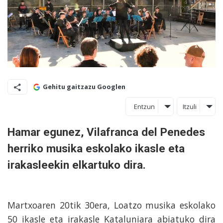
Gehitu gaitzazu Googlen
Entzun
Itzuli
Hamar egunez, Vilafranca del Penedes
herriko musika eskolako ikasle eta
irakasleekin elkartuko dira.
Martxoaren 20tik 30era, Loatzo musika eskolako
50 ikasle eta irakasle Kataluniara abiatuko dira