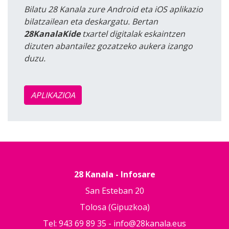
Bilatu 28 Kanala zure Android eta iOS aplikazio
bilatzailean eta deskargatu. Bertan
28KanalaKide
txartel digitalak eskaintzen
dizuten abantailez gozatzeko aukera izango
duzu.
APLIKAZIOA
28 Kanala - Infosare
San Esteban 20
Tolosa (Gipuzkoa)
Tel: 943 69 89 35 -
info@28kanala.eus