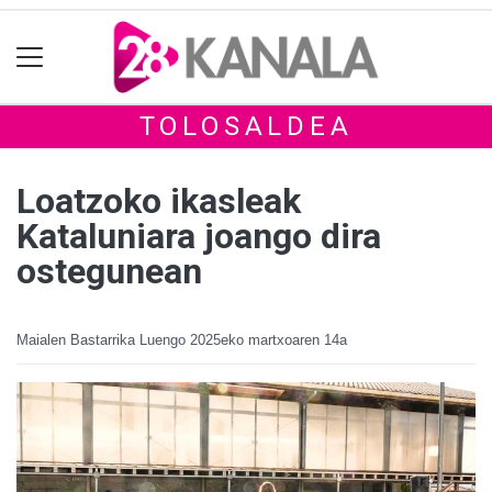
TOLOSALDEA
Loatzoko ikasleak
Kataluniara joango dira
ostegunean
Maialen Bastarrika Luengo
2025eko martxoaren 14a