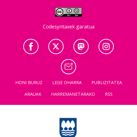
Codesyntaxek garatua
HONI BURUZ
LEGE OHARRA
PUBLIZITATEA
ARAUAK
HARREMANETARAKO
RSS