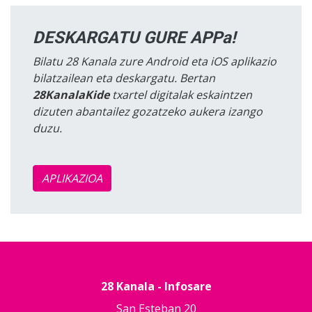
DESKARGATU GURE APPa!
Bilatu 28 Kanala zure Android eta iOS aplikazio
bilatzailean eta deskargatu. Bertan
28KanalaKide
txartel digitalak eskaintzen
dizuten abantailez gozatzeko aukera izango
duzu.
APLIKAZIOA
28 Kanala - Infosare
San Esteban 20