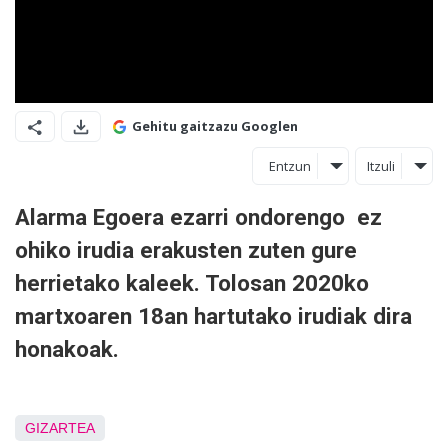
Gehitu gaitzazu Googlen
Entzun
Itzuli
Alarma Egoera ezarri ondorengo ez
ohiko irudia erakusten zuten gure
herrietako kaleek. Tolosan 2020ko
martxoaren 18an hartutako irudiak dira
honakoak.
GIZARTEA