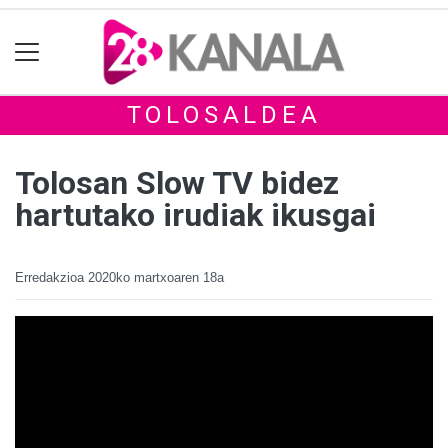
TOLOSALDEA
Tolosan Slow TV bidez
hartutako irudiak ikusgai
Erredakzioa
2020ko martxoaren 18a