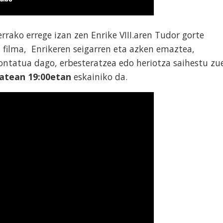
rrako errege izan zen Enrike VIII.aren Tudor gorte
 filma, Enrikeren seigarren eta azken emaztea,
kontatua dago, erbesteratzea edo heriotza saihestu zu
atean 19:00etan
eskainiko da.