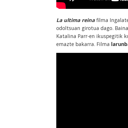
La ultima reina
filma Ingalate
odoltsuan girotua dago. Baina
Katalina Parr-en ikuspegitik 
emazte bakarra. Filma
larunb