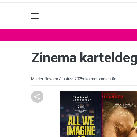
Zinema karteldeg
Maider Navarro Alustiza
2025eko martxoaren 6a