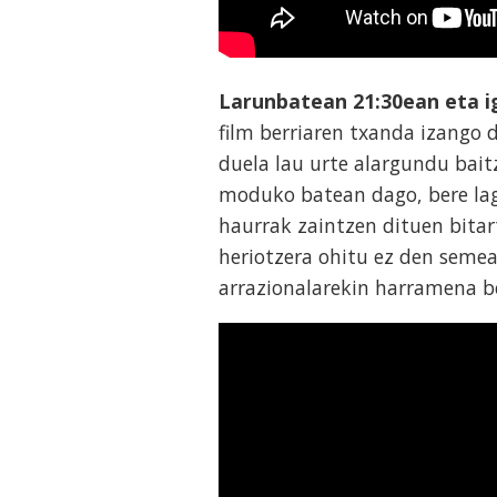
Larunbatean 21:30ean eta i
film berriaren txanda izango 
duela lau urte alargundu bait
moduko batean dago, bere lag
haurrak zaintzen dituen bitar
heriotzera ohitu ez den semea
arrazionalarekin harramena be