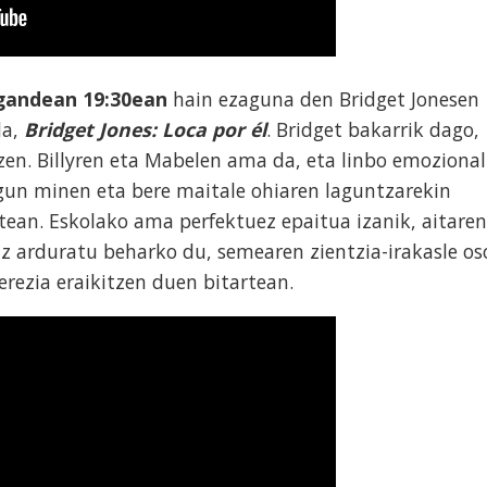
gandean 19:30ean
hain ezaguna den Bridget Jonesen
da,
Bridget Jones: Loca por él
. Bridget bakarrik dago,
zen. Billyren eta Mabelen ama da, eta linbo emozional
un minen eta bere maitale ohiaren laguntzarekin
tean. Eskolako ama perfektuez epaitua izanik, aitaren
z arduratu beharko du, semearen zientzia-irakasle os
rezia eraikitzen duen bitartean.