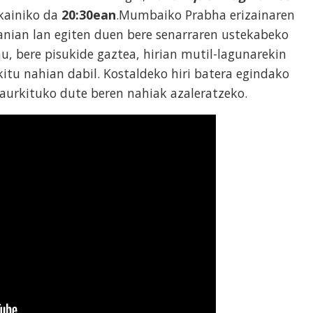
kainiko da
20:30ean
.Mumbaiko Prabha erizainaren
anian lan egiten duen bere senarraren ustekabeko
nu, bere pisukide gaztea, hirian mutil-lagunarekin
kitu nahian dabil. Kostaldeko hiri batera egindako
t aurkituko dute beren nahiak azaleratzeko.