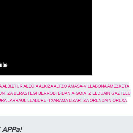
A
ALBIZTUR
ALEGIA
ALKIZA
ALTZO
AMASA-VILLABONA
AMEZKETA
UNTZA
BERASTEGI
BERROBI
BIDANIA-GOIATZ
ELDUAIN
GAZTELU
URA
LARRAUL
LEABURU-TXARAMA
LIZARTZA
ORENDAIN
OREXA
 APPa!