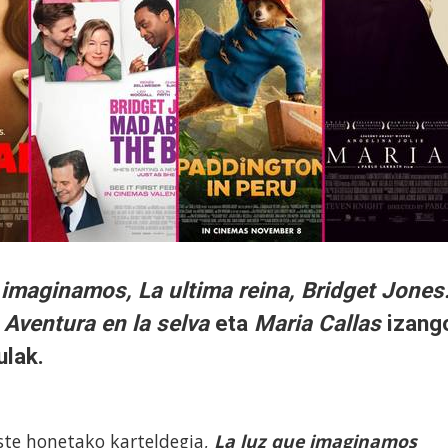
 imaginamos, La ultima reina, Bridget Jones
 Aventura en la selva
eta
Maria Callas
izang
ulak.
ste honetako karteldegia,
La luz que imaginamos