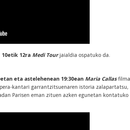
 10etik 12ra
Medi Tour
jaialdia ospatuko da.
0etan eta astelehenean 19:30ean
Maria Callas
film
era-kantari garrantzitsuenaren istoria zalapartatsu,
kadan Parisen eman zituen azken egunetan kontatuko