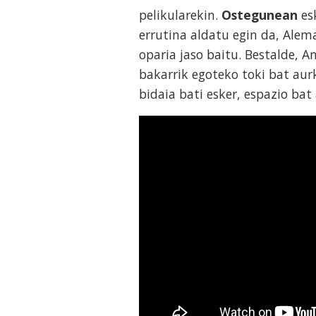
pelikularekin.
Ostegunean
es
errutina aldatu egin da, Alem
oparia jaso baitu. Bestalde, A
bakarrik egoteko toki bat aur
bidaia bati esker, espazio ba