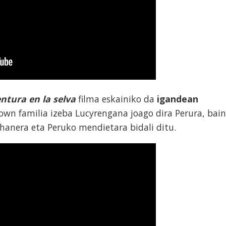
ntura en la selva
filma eskainiko da
igandean
own familia izeba Lucyrengana joago dira Perura, bai
hanera eta Peruko mendietara bidali ditu.