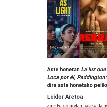
Aste honetan
La luz que
Loca por él, Paddington:
dira aste honetako pelik
Leidor Aretoa
Zine Forumarekin hasiko da a