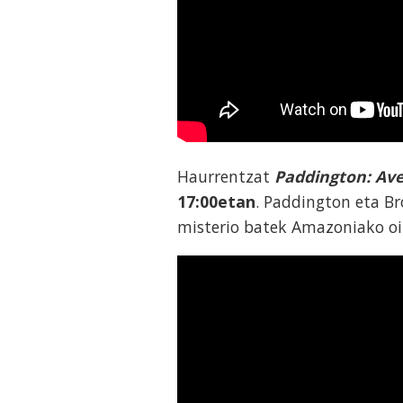
Haurrentzat
Paddington: Ave
17:00etan
. Paddington eta Br
misterio batek Amazoniako oi