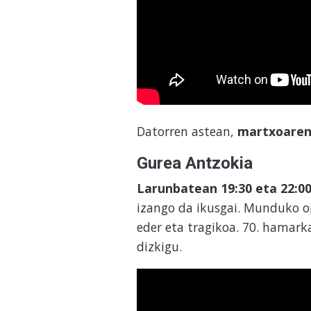
Datorren astean,
martxoaren
Gurea Antzokia
Larunbatean 19:30 eta 22:0
izango da ikusgai. Munduko op
eder eta tragikoa. 70. hamar
dizkigu.