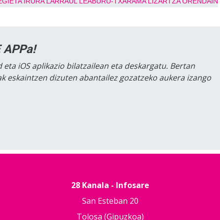
EGIETA
IRURA
LARRAUL
LEABURU-TXARAMA
LIZARTZA
ORENDAIN
 APPa!
 eta iOS aplikazio bilatzailean eta deskargatu. Bertan
lak eskaintzen dizuten abantailez gozatzeko aukera izango
28 Kanala - Infosare
San Esteban 20
Tolosa (Gipuzkoa)