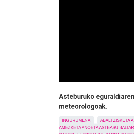
Asteburuko eguraldiaren 
meteorologoak.
INGURUMENA
ABALTZISKETA
A
AMEZKETA
ANOETA
ASTEASU
BALIA