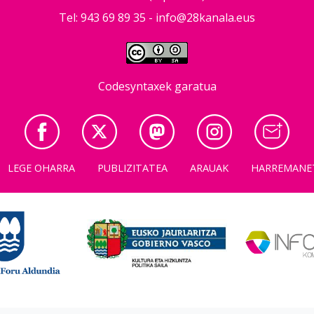
Tel: 943 69 89 35 -
info@28kanala.eus
Codesyntaxek garatua
LEGE OHARRA
PUBLIZITATEA
ARAUAK
HARREMANE