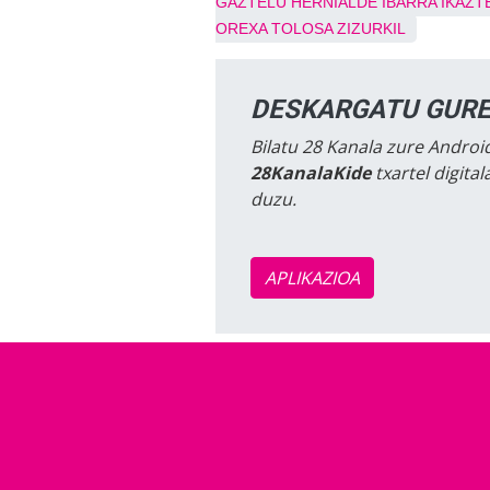
GAZTELU
HERNIALDE
IBARRA
IKAZT
OREXA
TOLOSA
ZIZURKIL
DESKARGATU GURE
Bilatu 28 Kanala zure Android
28KanalaKide
txartel digita
duzu.
APLIKAZIOA