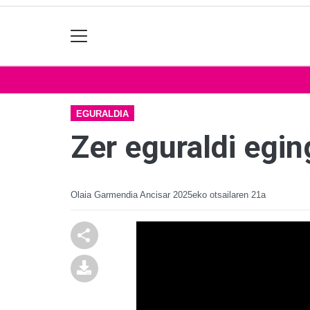
EGURALDIA
Zer eguraldi egi
Olaia Garmendia Ancisar
2025eko otsailaren 21a