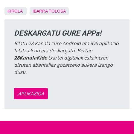
KIROLA
IBARRA
TOLOSA
DESKARGATU GURE APPa!
Bilatu 28 Kanala zure Android eta iOS aplikazio
bilatzailean eta deskargatu. Bertan
28KanalaKide
txartel digitalak eskaintzen
dizuten abantailez gozatzeko aukera izango
duzu.
APLIKAZIOA