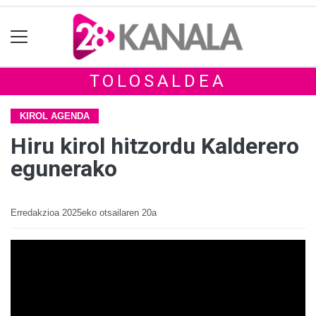
TOLOSALDEA
KIROL AGENDA
Hiru kirol hitzordu Kalderero
egunerako
Erredakzioa
2025eko otsailaren 20a