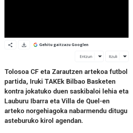
Gehitu gaitzazu Googlen
Entzun
Itzuli
Tolosoa CF eta Zarautzen artekoa futbol
partida, Iruki TAKEk Bilbao Basketen
kontra jokatuko duen saskibaloi lehia eta
Lauburu Ibarra eta Villa de Quel-en
arteko norgehiagoka nabarmendu ditugu
asteburuko kirol agendan.