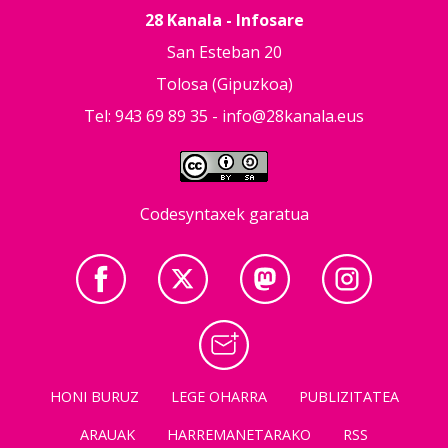
28 Kanala - Infosare
San Esteban 20
Tolosa (Gipuzkoa)
Tel: 943 69 89 35 -
info@28kanala.eus
Codesyntaxek garatua
HONI BURUZ
LEGE OHARRA
PUBLIZITATEA
ARAUAK
HARREMANETARAKO
RSS