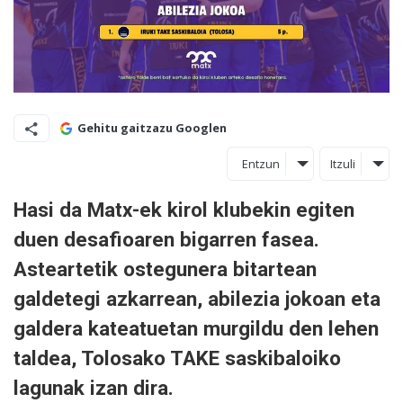
Gehitu gaitzazu Googlen
Entzun
Itzuli
Hasi da Matx-ek kirol klubekin egiten
duen desafioaren bigarren fasea.
Asteartetik ostegunera bitartean
galdetegi azkarrean, abilezia jokoan eta
galdera kateatuetan murgildu den lehen
taldea, Tolosako TAKE saskibaloiko
lagunak izan dira.