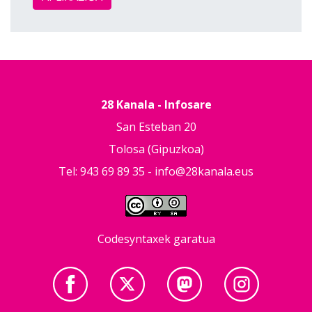
28 Kanala - Infosare
San Esteban 20
Tolosa (Gipuzkoa)
Tel: 943 69 89 35 -
info@28kanala.eus
Codesyntaxek garatua