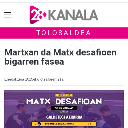
TOLOSALDEA
Martxan da Matx desafioen
bigarren fasea
Erredakzioa
2025eko otsailaren 21a