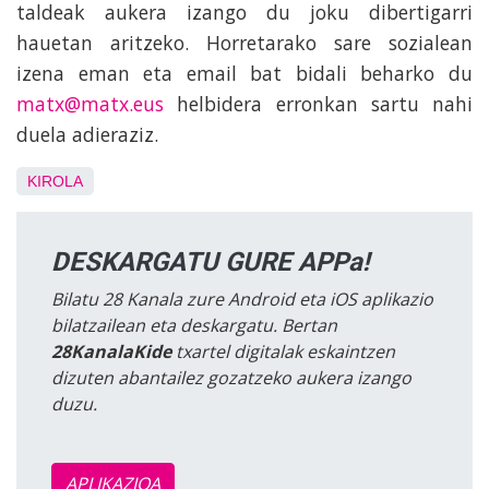
taldeak aukera izango du joku dibertigarri
hauetan aritzeko. Horretarako sare sozialean
izena eman eta email bat bidali beharko du
matx@matx.eus
helbidera erronkan sartu nahi
duela adieraziz.
KIROLA
DESKARGATU GURE APPa!
Bilatu 28 Kanala zure Android eta iOS aplikazio
bilatzailean eta deskargatu. Bertan
28KanalaKide
txartel digitalak eskaintzen
dizuten abantailez gozatzeko aukera izango
duzu.
APLIKAZIOA