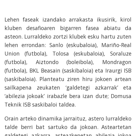
Lehen faseak izandako arrakasta ikusirik, kirol
kluben desafioaren bigarren fasea abiatu da
asteon. Lurraldeko zortzi klubek esku hartu zuten
lehen errondan: Sanlo (eskubaloia), Mariño-Real
Union (futbola), Tolosa (eskubaloia), Soraluze
(futbola), Aiztondo (boleibola), Mondragon
(futbola), BKL Beasain (saskibaloia) eta Iraurgi ISB
(saskibaloia). Planteatu ziren hiru jokoen artean
sailkapena zeukaten ‘
galdetegi azkarrak’
eta
‘
abilezia jokoak’
irabazle bera izan dute; Domusa
Teknik ISB saskibaloi taldea.
Orain arteko dinamika jarraituz, astero lurraldeko
talde berri bat sartuko da jokoan. Asteartetan
galdetegi azkarra, asteazkenetan abilezia jokoa