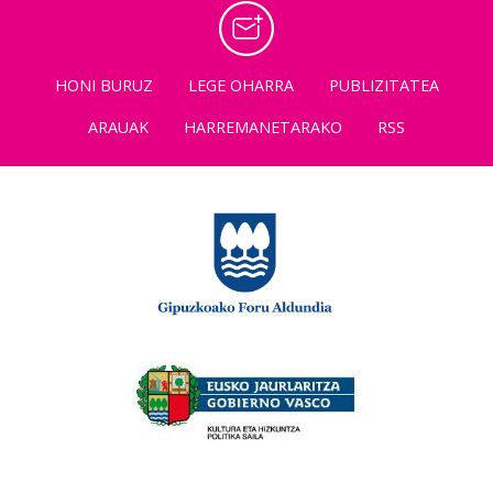
HONI BURUZ
LEGE OHARRA
PUBLIZITATEA
ARAUAK
HARREMANETARAKO
RSS