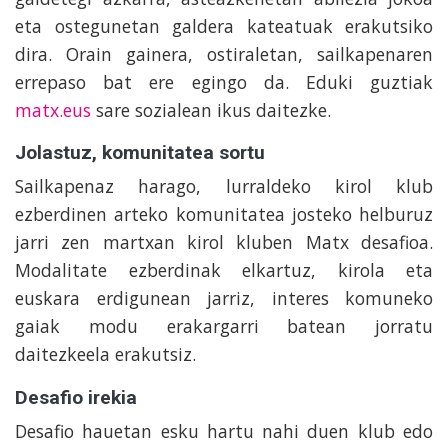
eta ostegunetan galdera kateatuak erakutsiko
dira. Orain gainera, ostiraletan, sailkapenaren
errepaso bat ere egingo da. Eduki guztiak
matx.eus
sare sozialean ikus daitezke.
Jolastuz, komunitatea sortu
Sailkapenaz harago, lurraldeko kirol klub
ezberdinen arteko komunitatea josteko helburuz
jarri zen martxan kirol kluben Matx desafioa.
Modalitate ezberdinak elkartuz, kirola eta
euskara erdigunean jarriz, interes komuneko
gaiak modu erakargarri batean jorratu
daitezkeela erakutsiz.
Desafio irekia
Desafio hauetan esku hartu nahi duen klub edo