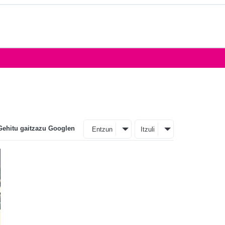
Gehitu gaitzazu Googlen
Entzun
Itzuli