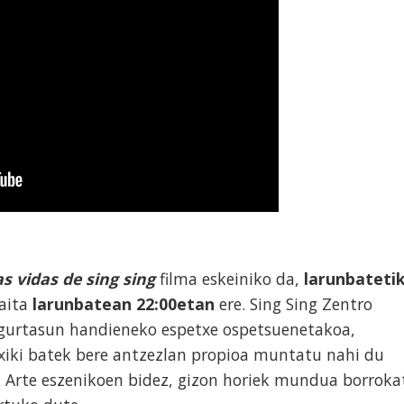
as vidas de sing sing
filma eskeiniko da,
larunbate
ti
aita
larunbatean
22:00etan
ere. Sing Sing Zentro
gurtasun handieneko espetxe ospetsuenetakoa,
txiki batek bere antzezlan propioa muntatu nahi du
sa. Arte eszenikoen bidez, gizon horiek mundua borroka