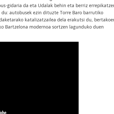
bus-gidaria da eta Udalak behin eta berriz errepikatze
du: autobusek ezin dituzte Torre Baro barrutiko
ldaketarako katalizatzailea dela erakutsi du, bertakoe
o Bartzelona modernoa sortzen lagunduko duen