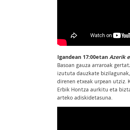
Igandean
1
7
:00etan
Azerik 
Basoan gauza arraroak gertatz
izututa dauzkate bizilagunak,
direnen etxeak urpean utziz. 
Erbik Hontza aurkitu eta bizta
arteko adiskidetasuna.