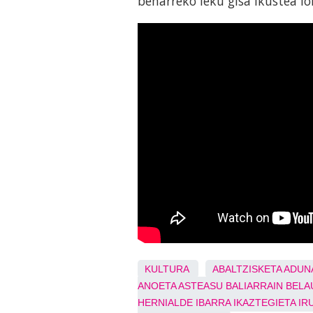
beharreko leku gisa ikustea l
KULTURA
ABALTZISKETA
ADUN
ANOETA
ASTEASU
BALIARRAIN
BELA
HERNIALDE
IBARRA
IKAZTEGIETA
IR