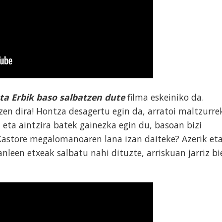
eta Erbik baso salbatzen dute
filma eskeiniko da.
en dira! Hontza desagertu egin da, arratoi maltzurre
 eta aintzira batek gainezka egin du, basoan bizi
Kastore megalomanoaren lana izan daiteke? Azerik et
nleen etxeak salbatu nahi dituzte, arriskuan jarriz bi