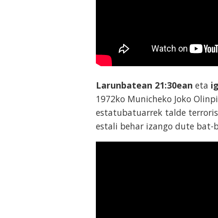
Larunbatean 21:
30
ean
eta
i
1972ko Municheko Joko Olinpi
estatubatuarrek talde terroris
estali behar izango dute bat-