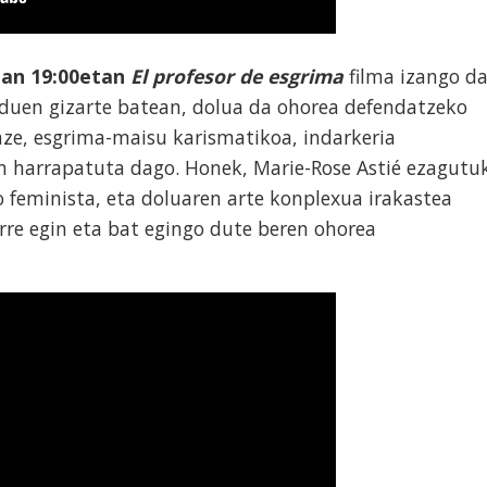
ean
19:
0
0e
t
an
El profesor de esgrima
filma izango da
a duen gizarte batean, dolua da ohorea defendatzeko
ze, esgrima-maisu karismatikoa, indarkeria
an harrapatuta dago. Honek, Marie-Rose Astié ezagutu
o feminista, eta doluaren arte konplexua irakastea
rre egin eta bat egingo dute beren ohorea