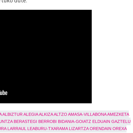
ortuko dute.
A
ALBIZTUR
ALEGIA
ALKIZA
ALTZO
AMASA-VILLABONA
AMEZKETA
UNTZA
BERASTEGI
BERROBI
BIDANIA-GOIATZ
ELDUAIN
GAZTELU
URA
LARRAUL
LEABURU-TXARAMA
LIZARTZA
ORENDAIN
OREXA