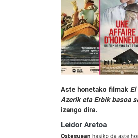
Aste honetako filmak
El
Azerik eta Erbik basoa s
izango dira.
Leidor Aretoa
Osteguean
hasiko da aste ho