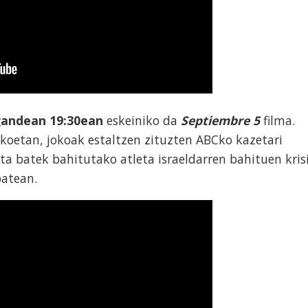
gandean
1
9
:
3
0ean
eskeiniko da
Septiembre 5
filma.
koetan, jokoak estaltzen zituzten ABCko kazetari
ta batek bahitutako atleta israeldarren bahituen kris
batean.