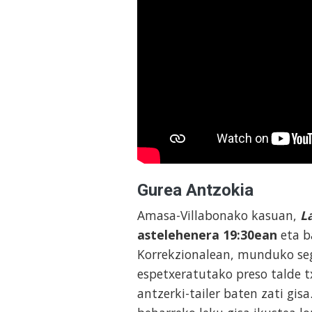
Gurea Antzokia
Amasa-Villabonako kasuan,
L
astelehenera
19:30ean
eta b
Korrekzionalean, munduko se
espetxeratutako preso talde 
antzerki-tailer baten zati gi