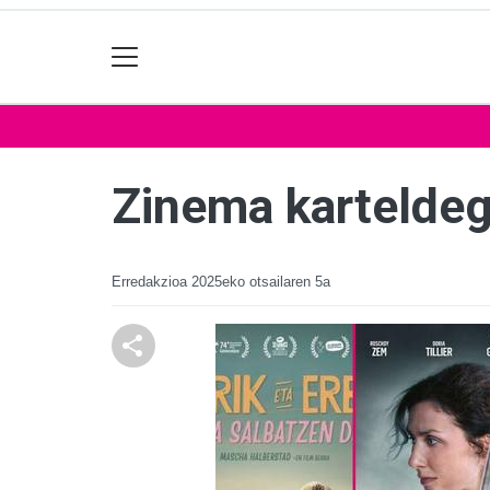
Zinema karteldeg
Erredakzioa
2025eko otsailaren 5a