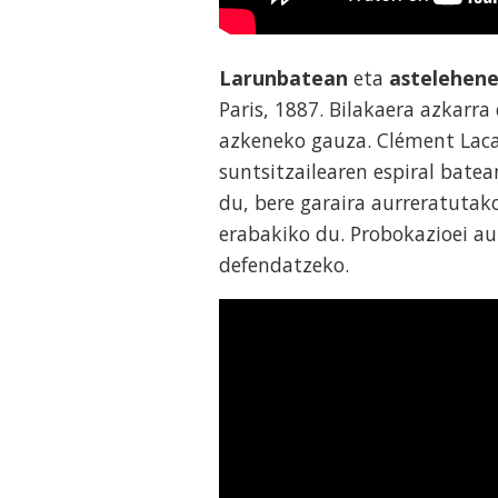
Larunbatean
eta
astelehen
Paris, 1887. Bilakaera azkarr
azkeneko gauza. Clément Laca
suntsitzailearen espiral bate
du, bere garaira aurreratutak
erabakiko du. Probokazioei au
defendatzeko.