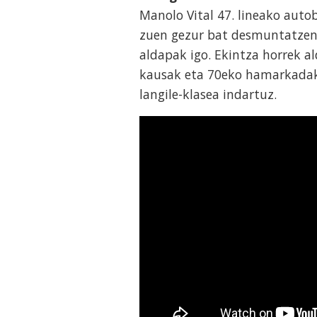
Manolo Vital 47. lineako auto
zuen gezur bat desmuntatzen 
aldapak igo. Ekintza horrek a
kausak eta 70eko hamarkadak
langile-klasea indartuz.