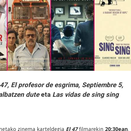
 47, El profesor de esgrima, Septiembre 5,
albatzen dute
eta
Las vidas de sing sing
netako zinema karteldegia
El 47
filmarekin
20:30ean
.