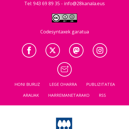
Tel: 943 69 89 35 -
info@28kanala.eus
Codesyntaxek garatua
HONI BURUZ
LEGE OHARRA
PUBLIZITATEA
ARAUAK
HARREMANETARAKO
RSS