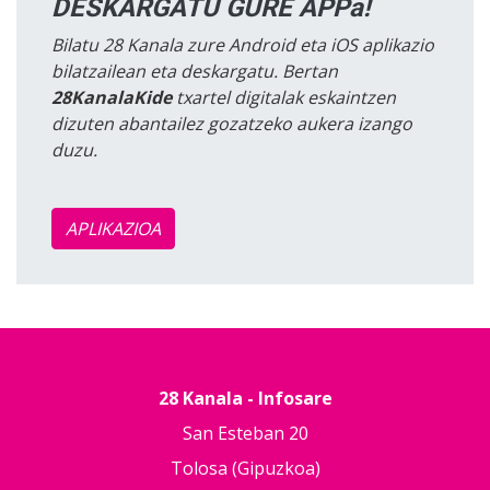
DESKARGATU GURE APPa!
Bilatu 28 Kanala zure Android eta iOS aplikazio
bilatzailean eta deskargatu. Bertan
28KanalaKide
txartel digitalak eskaintzen
dizuten abantailez gozatzeko aukera izango
duzu.
APLIKAZIOA
28 Kanala - Infosare
San Esteban 20
Tolosa (Gipuzkoa)