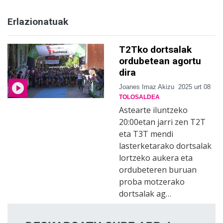
Erlazionatuak
T2Tko dortsalak
ordubetean agortu
dira
Joanes Imaz Akizu
2025 urt 08
TOLOSALDEA
Astearte iluntzeko
20:00etan jarri zen T2T
eta T3T mendi
lasterketarako dortsalak
lortzeko aukera eta
ordubeteren buruan
proba motzerako
dortsalak ag…