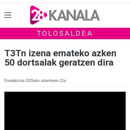
TOLOSALDEA
T3Tn izena emateko azken
50 dortsalak geratzen dira
Erredakzioa
2025eko urtarrilaren 21a