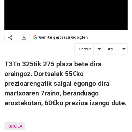
Gehitu gaitzazu Googlen
Entzun
Itzuli
T3Tn 325tik 275 plaza bete dira
oraingoz. Dortsalak 55€ko
prezioarengatik salgai egongo dira
martxoaren 7raino, beranduago
erostekotan, 60€ko prezioa izango dute.
KIROLA