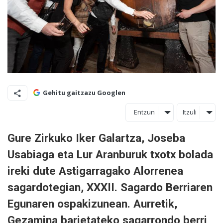
Gehitu gaitzazu Googlen
Entzun
Itzuli
Gure Zirkuko Iker Galartza, Joseba
Usabiaga eta Lur Aranburuk txotx bolada
ireki dute Astigarragako Alorrenea
sagardotegian, XXXII. Sagardo Berriaren
Egunaren ospakizunean. Aurretik,
Gezamina barietateko sagarrondo berri