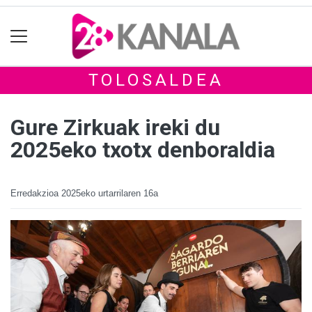
TOLOSALDEA
Gure Zirkuak ireki du
2025eko txotx denboraldia
Erredakzioa
2025eko urtarrilaren 16a