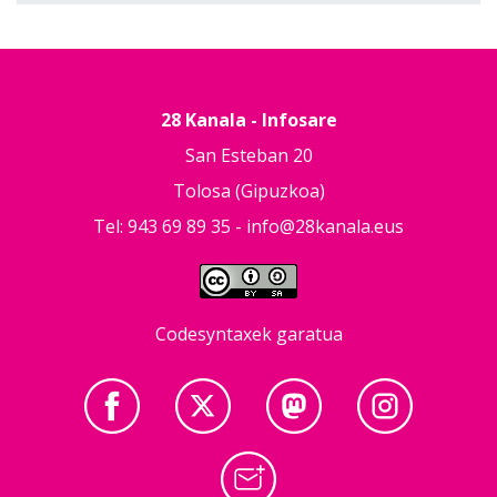
28 Kanala - Infosare
San Esteban 20
Tolosa (Gipuzkoa)
Tel: 943 69 89 35 -
info@28kanala.eus
Codesyntaxek garatua