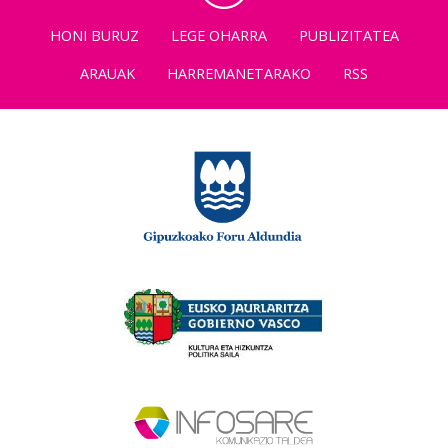
HONI BURUZ
LEGE OHARRA
PUBLIZITATEA
ARAUAK
HARREMANETARAKO
RSS