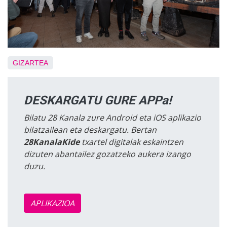
GIZARTEA
DESKARGATU GURE APPa!
Bilatu 28 Kanala zure Android eta iOS aplikazio
bilatzailean eta deskargatu. Bertan
28KanalaKide
txartel digitalak eskaintzen
dizuten abantailez gozatzeko aukera izango
duzu.
APLIKAZIOA