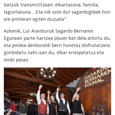
batzuk transmititzeari: elkartasuna, familia,
laguntasuna… Eta nik uste dut sagardogileek hori
ere primeran egiten duzuela".
Azkenik, Lur Aranburuk Sagardo Berriaren
Egunean parte hartzea plazer bat dela aitortu du,
eta jendea denboraldi berri honetaz disfrutatzera
gonbidatu nahi izan du, elkar errespetatuz eta
ondo pasaz.