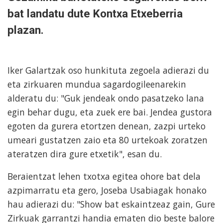
bat landatu dute Kontxa Etxeberria
plazan.
Iker Galartzak oso hunkituta zegoela adierazi du
eta zirkuaren mundua sagardogileenarekin
alderatu du: "Guk jendeak ondo pasatzeko lana
egin behar dugu, eta zuek ere bai. Jendea gustora
egoten da gurera etortzen denean, zazpi urteko
umeari gustatzen zaio eta 80 urtekoak zoratzen
ateratzen dira gure etxetik", esan du.
Beraientzat lehen txotxa egitea ohore bat dela
azpimarratu eta gero, Joseba Usabiagak honako
hau adierazi du: "Show bat eskaintzeaz gain, Gure
Zirkuak garrantzi handia ematen dio beste balore