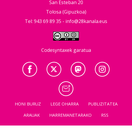
San Esteban 20
Tolosa (Gipuzkoa)
Tel: 943 69 89 35 -
info@28kanala.eus
Codesyntaxek garatua
HONI BURUZ
LEGE OHARRA
PUBLIZITATEA
ARAUAK
HARREMANETARAKO
RSS