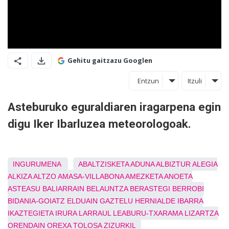
Gehitu gaitzazu Googlen
Entzun
Itzuli
Asteburuko eguraldiaren iragarpena egin
digu Iker Ibarluzea meteorologoak.
INGURUMENA
ABALTZISKETA
ADUNA
ALBIZTUR
ALEGIA
ALKIZA
ALTZO
AMASA-VILLABONA
AMEZKETA
ANOETA
ASTEASU
BALIARRAIN
BELAUNTZA
BERASTEGI
BERROBI
BIDANIA-GOIATZ
ELDUAIN
GAZTELU
HERNIALDE
IBARRA
IKAZTEGIETA
IRURA
LARRAUL
LEABURU-TXARAMA
LIZARTZA
ORENDAIN
OREXA
TOLOSA
ZIZURKIL