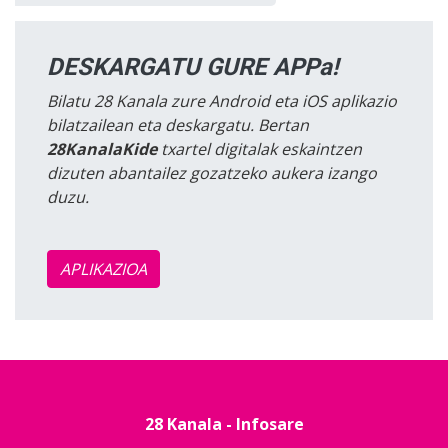
DESKARGATU GURE APPa!
Bilatu 28 Kanala zure Android eta iOS aplikazio
bilatzailean eta deskargatu. Bertan
28KanalaKide
txartel digitalak eskaintzen
dizuten abantailez gozatzeko aukera izango
duzu.
APLIKAZIOA
28 Kanala - Infosare