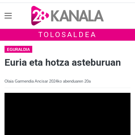
TOLOSALDEA
EGURALDIA
Euria eta hotza asteburuan
Olaia Garmendia Ancisar
2024ko abenduaren 20a