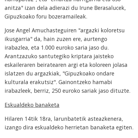
anitza" izan dela adierazi du Irune Berasalucek,
Gipuzkoako foru bozeramaileak.
Jose Angel Amuchasteguiren "argazki koloretsu
ikusgarria" da, hain zuzen ere, aurtengo
irabazlea, eta 1.000 euroko saria jaso du.
Arantzazuko santutegiko kriptara jaisteko
eskaileraren beiratearen argi eta koloreen jolasa
islatzen du argazkiak, "Gipuzkoako ondare
kulturala erakutsiz". Gainontzeko hamabi
irabazleek, berriz, 250 euroko sariak jaso dituzte.
Eskualdeko banaketa
Hilaren 14tik 18ra, larunbatetik asteazkenera,
izango dira eskualdeko herrietan banaketa egiten.