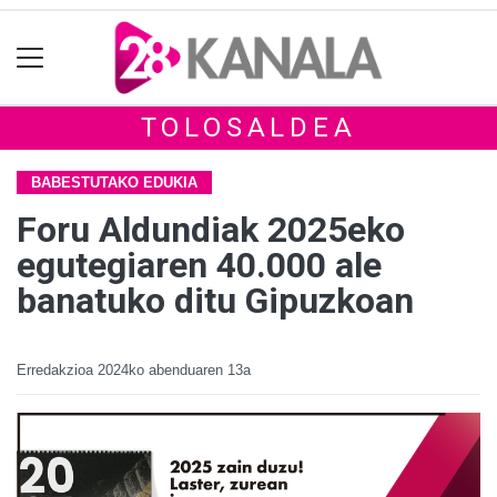
TOLOSALDEA
BABESTUTAKO EDUKIA
Foru Aldundiak 2025eko
egutegiaren 40.000 ale
banatuko ditu Gipuzkoan
Erredakzioa
2024ko abenduaren 13a