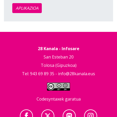
APLIKAZIOA
28 Kanala - Infosare
San Esteban 20
Tolosa (Gipuzkoa)
Tel: 943 69 89 35 -
info@28kanala.eus
Codesyntaxek garatua