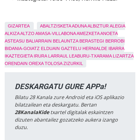
GIZARTEA
ABALTZISKETA
ADUNA
ALBIZTUR
ALEGIA
ALKIZA
ALTZO
AMASA-VILLABONA
AMEZKETA
ANOETA
ASTEASU
BALIARRAIN
BELAUNTZA
BERASTEGI
BERROBI
BIDANIA-GOIATZ
ELDUAIN
GAZTELU
HERNIALDE
IBARRA
IKAZTEGIETA
IRURA
LARRAUL
LEABURU-TXARAMA
LIZARTZA
ORENDAIN
OREXA
TOLOSA
ZIZURKIL
DESKARGATU GURE APPa!
Bilatu 28 Kanala zure Android eta iOS aplikazio
bilatzailean eta deskargatu. Bertan
28KanalaKide
txartel digitalak eskaintzen
dizuten abantailez gozatzeko aukera izango
duzu.