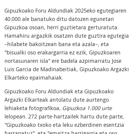
Gipuzkoako Foru Aldundiak 2025eko egutegiaren
40.000 ale banatuko ditu datozen egunetan
Gipuzkoa osoan, herri guztietara gerturatuta.
Hamahiru argazkik osatzen dute guztira egutegia
–hilabete bakoitzean bana eta azala–, eta
"bisualki oso erakargarria ez ezik, Gipuzkoaren
nortasunaren isla" ere badela azpimarratu Jose
Luis Garcia de Madinabeitiak, Gipuzkoako Argazki
Elkarteko epaimahaiak.
Gipuzkoako Foru Aldundiak eta Gipuzkoako
Argazki Elkarteak antolatu dute aurtengo
lehiaketa fotografikoa,
Gipuzkoa 1.000 urte
lelopean. 272 parte-hartzailek hartu dute parte,
"Gipuzkoako txoko eta leku ezberdinen esentzia
harrapatuz", eta "emaitza harrigarria eta oso