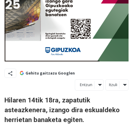
Gehitu gaitzazu Googlen
Entzun
Itzuli
Hilaren 14tik 18ra, zapatutik
asteazkenera, izango dira eskualdeko
herrietan banaketa egiten.