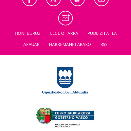
HONI BURUZ
LEGE OHARRA
PUBLIZITATEA
ARAUAK
HARREMANETARAKO
RSS