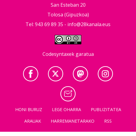
San Esteban 20
Tolosa (Gipuzkoa)
Tel: 943 69 89 35 -
info@28kanala.eus
Codesyntaxek garatua
HONI BURUZ
LEGE OHARRA
PUBLIZITATEA
ARAUAK
HARREMANETARAKO
RSS