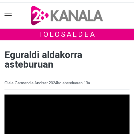
TOLOSALDEA
Eguraldi aldakorra
asteburuan
Olaia Garmendia Ancisar
2024ko abenduaren 13a