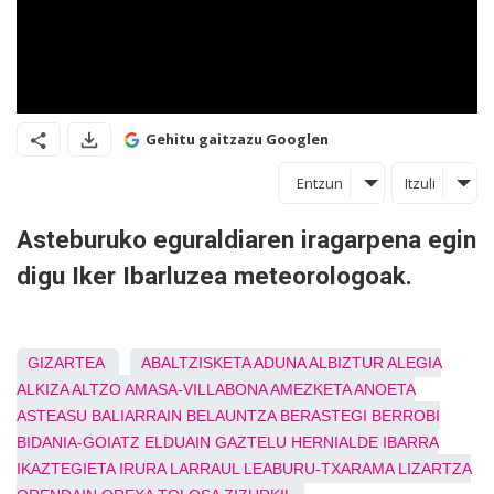
Gehitu gaitzazu Googlen
Entzun
Itzuli
Asteburuko eguraldiaren iragarpena egin
digu Iker Ibarluzea meteorologoak.
GIZARTEA
ABALTZISKETA
ADUNA
ALBIZTUR
ALEGIA
ALKIZA
ALTZO
AMASA-VILLABONA
AMEZKETA
ANOETA
ASTEASU
BALIARRAIN
BELAUNTZA
BERASTEGI
BERROBI
BIDANIA-GOIATZ
ELDUAIN
GAZTELU
HERNIALDE
IBARRA
IKAZTEGIETA
IRURA
LARRAUL
LEABURU-TXARAMA
LIZARTZA