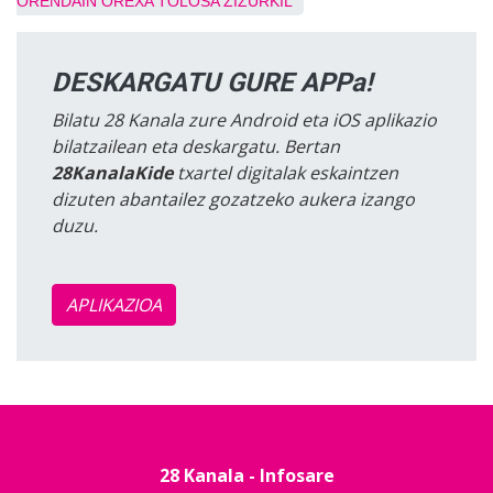
ORENDAIN
OREXA
TOLOSA
ZIZURKIL
DESKARGATU GURE APPa!
Bilatu 28 Kanala zure Android eta iOS aplikazio
bilatzailean eta deskargatu. Bertan
28KanalaKide
txartel digitalak eskaintzen
dizuten abantailez gozatzeko aukera izango
duzu.
APLIKAZIOA
28 Kanala - Infosare