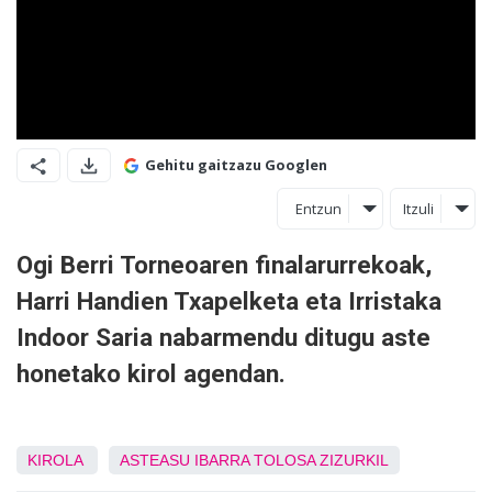
Gehitu gaitzazu Googlen
Entzun
Itzuli
Ogi Berri Torneoaren finalarurrekoak,
Harri Handien Txapelketa eta Irristaka
Indoor Saria nabarmendu ditugu aste
honetako kirol agendan.
KIROLA
ASTEASU
IBARRA
TOLOSA
ZIZURKIL