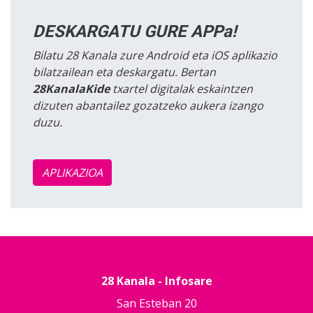
DESKARGATU GURE APPa!
Bilatu 28 Kanala zure Android eta iOS aplikazio
bilatzailean eta deskargatu. Bertan
28KanalaKide
txartel digitalak eskaintzen
dizuten abantailez gozatzeko aukera izango
duzu.
APLIKAZIOA
28 Kanala - Infosare
San Esteban 20