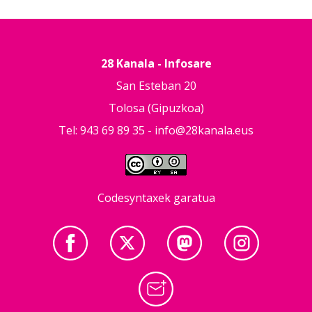
28 Kanala - Infosare
San Esteban 20
Tolosa (Gipuzkoa)
Tel: 943 69 89 35 -
info@28kanala.eus
Codesyntaxek garatua