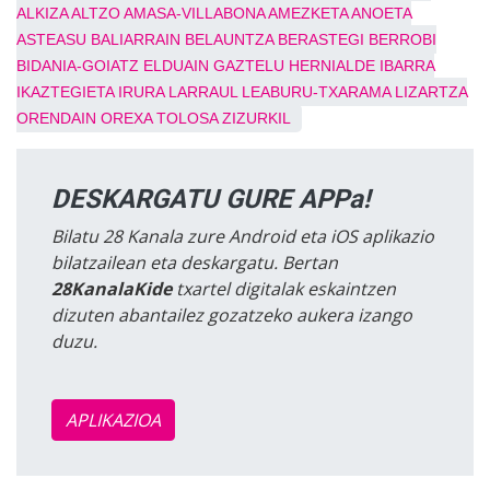
ALKIZA
ALTZO
AMASA-VILLABONA
AMEZKETA
ANOETA
ASTEASU
BALIARRAIN
BELAUNTZA
BERASTEGI
BERROBI
BIDANIA-GOIATZ
ELDUAIN
GAZTELU
HERNIALDE
IBARRA
IKAZTEGIETA
IRURA
LARRAUL
LEABURU-TXARAMA
LIZARTZA
ORENDAIN
OREXA
TOLOSA
ZIZURKIL
DESKARGATU GURE APPa!
Bilatu 28 Kanala zure Android eta iOS aplikazio
bilatzailean eta deskargatu. Bertan
28KanalaKide
txartel digitalak eskaintzen
dizuten abantailez gozatzeko aukera izango
duzu.
APLIKAZIOA