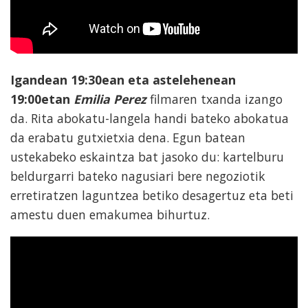
Igandean 19:30ean eta astelehenean
19:00etan
Emilia Perez
filmaren txanda izango
da. Rita abokatu-langela handi bateko abokatua
da erabatu gutxietxia dena. Egun batean
ustekabeko eskaintza bat jasoko du: kartelburu
beldurgarri bateko nagusiari bere negoziotik
erretiratzen laguntzea betiko desagertuz eta beti
amestu duen emakumea bihurtuz.