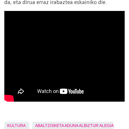
da, eta dirua erraz irabaztea eskainiko die.
KULTURA
ABALTZISKETA
ADUNA
ALBIZTUR
ALEGIA