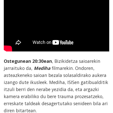
Ostegunean 20:30ean
, Bizikidetza saioarekin
jarraituko da,
Mediha
filmarekin. Ondoren,
asteazkeneko saioan bezala solasaldirako aukera
izango dute ikusleek. Mediha, ISISen gatibualditik
itzuli berri den nerabe yezidia da, eta argazki
kamera erabiliko du bere trauma prozesatzeko,
erreskate taldeak desagertutako senideen bila ari
diren bitartean.