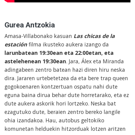
Gurea Antzokia
Amasa-Villabonako kasuan
Las chicas de la
estación
filma ikusteko aukera izango da
larunbatean 19:30ean eta 22:00etan, eta
astelehenean 19:30ean
. Jara, Álex eta Miranda
adingabeen zentro batean hazi diren hiru neska
dira. Jararen urtebetetzea da eta bere trap queen
gogokoenaren kontzertuan ospatu nahi dute
eguna baina dirua behar dute horretarako, eta ez
dute aukera askorik hori lortzeko. Neska bat
ezagutuko dute, beraien zentro bereko langile
ohia izandakoa. Hau, autobus geltokiko
komunetan helduekin hitzorduak lotzen aritzen