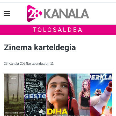
TOLOSALDEA
Zinema karteldegia
28 Kanala
2024ko abenduaren 11