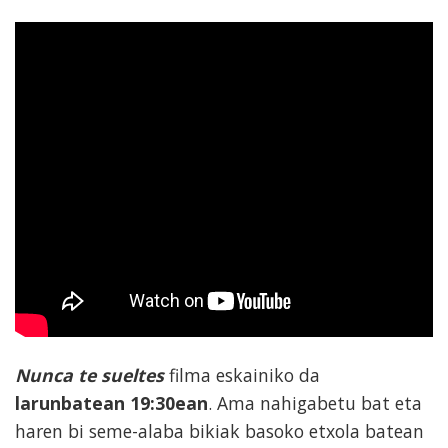
Nunca te sueltes
filma eskainiko da
larunbatean 19:30ean
. Ama nahigabetu bat eta
haren bi seme-alaba bikiak basoko etxola batean