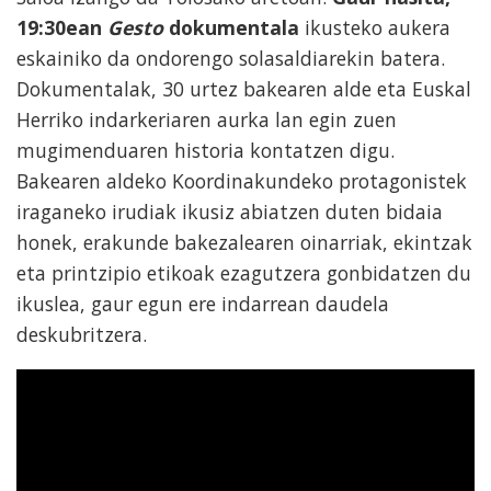
19:30ean
Gesto
dokumentala
ikusteko aukera
eskainiko da ondorengo solasaldiarekin batera.
Dokumentalak, 30 urtez bakearen alde eta Euskal
Herriko indarkeriaren aurka lan egin zuen
mugimenduaren historia kontatzen digu.
Bakearen aldeko Koordinakundeko protagonistek
iraganeko irudiak ikusiz abiatzen duten bidaia
honek, erakunde bakezalearen oinarriak, ekintzak
eta printzipio etikoak ezagutzera gonbidatzen du
ikuslea, gaur egun ere indarrean daudela
deskubritzera.