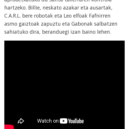
hartzeko. Billie, neskato azakar eta ausartak,
C.A.R.L. bere robotak eta Leo elfoak Fafnirren
asmo gaiztoak zapuztu eta Gabonak salbatzen
sahiatuko dira, beranduegi izan baino lehen.