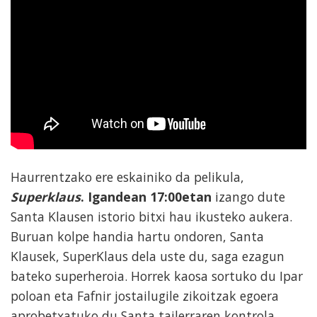
Haurrentzako ere eskainiko da pelikula,
Superklaus
. Igandean 17:00etan
izango dute
Santa Klausen istorio bitxi hau ikusteko aukera.
Buruan kolpe handia hartu ondoren, Santa
Klausek, SuperKlaus dela uste du, saga ezagun
bateko superheroia. Horrek kaosa sortuko du Ipar
poloan eta Fafnir jostailugile zikoitzak egoera
aprobetxatuko du Santa tailerraren kontrola