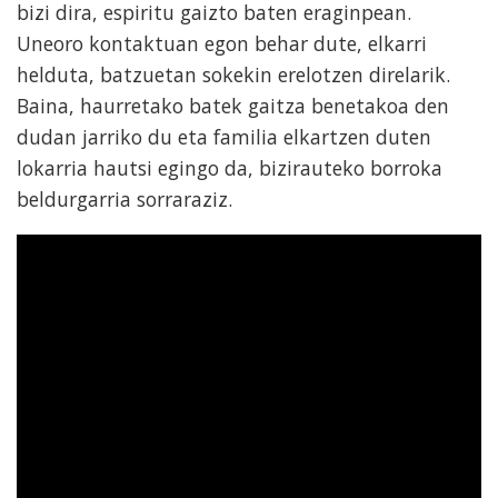
bizi dira, espiritu gaizto baten eraginpean.
Uneoro kontaktuan egon behar dute, elkarri
helduta, batzuetan sokekin erelotzen direlarik.
Baina, haurretako batek gaitza benetakoa den
dudan jarriko du eta familia elkartzen duten
lokarria hautsi egingo da, bizirauteko borroka
beldurgarria sorraraziz.