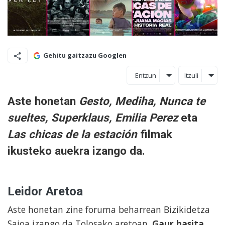
Gehitu gaitzazu Googlen
Entzun
Itzuli
Aste honetan
Gesto, Mediha, Nunca te
sueltes, Superklaus,
Emilia Perez
eta
Las chicas de la estación
filmak
ikusteko auekra izango da.
Leidor Aretoa
Aste honetan zine foruma beharrean Bizikidetza
Saioa izango da Tolosako aretoan.
Gaur hasita,