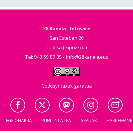
28 Kanala - Infosare
San Esteban 20
Tolosa (Gipuzkoa)
Tel: 943 69 89 35 -
info@28kanala.eus
Codesyntaxek garatua
LEGE OHARRA
PUBLIZITATEA
ARAUAK
HARREMANE