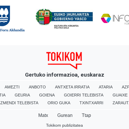
Gertuko informazioa, euskaraz
AMEZTI
ANBOTO
ANTXETA IRRATIA
ATARIA
AZP
TIA
GEURIA
GOIENA
GOIERRI TELEBISTA
GUAIXE
IZMENDI TELEBISTA
ORIO GUKA
TXINTXARRI
ZARAUT
Matx
Gurean
Ttap
Tokikom publizitatea