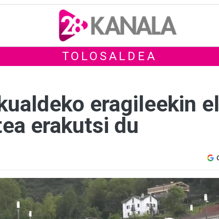
TOLOSALDEA
kualdeko eragileekin e
ea erakutsi du