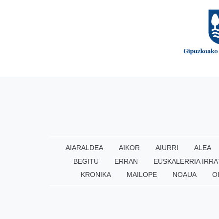
AIARALDEA
AIKOR
AIURRI
ALEA
BEGITU
ERRAN
EUSKALERRIA IRRA
KRONIKA
MAILOPE
NOAUA
O