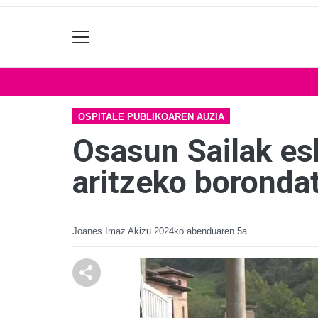
OSPITALE PUBLIKOAREN AUZIA
Osasun Sailak es
aritzeko borondat
Joanes Imaz Akizu
2024ko abenduaren 5a