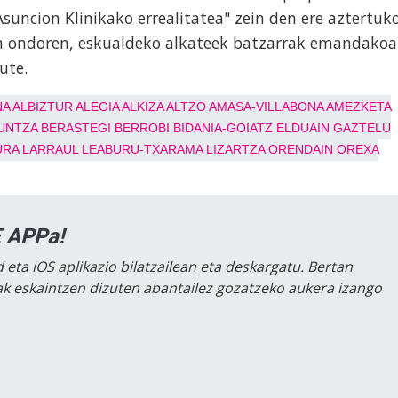
"Asuncion Klinikako errealitatea" zein den ere aztertuk
en ondoren, eskualdeko alkateek batzarrak emandakoa
dute.
NA
ALBIZTUR
ALEGIA
ALKIZA
ALTZO
AMASA-VILLABONA
AMEZKETA
UNTZA
BERASTEGI
BERROBI
BIDANIA-GOIATZ
ELDUAIN
GAZTELU
URA
LARRAUL
LEABURU-TXARAMA
LIZARTZA
ORENDAIN
OREXA
 APPa!
 eta iOS aplikazio bilatzailean eta deskargatu. Bertan
lak eskaintzen dizuten abantailez gozatzeko aukera izango