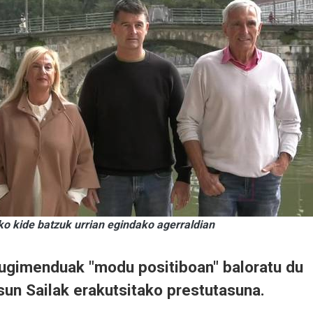
 kide batzuk urrian egindako agerraldian
ugimenduak "modu positiboan" baloratu du
sun Sailak erakutsitako prestutasuna.