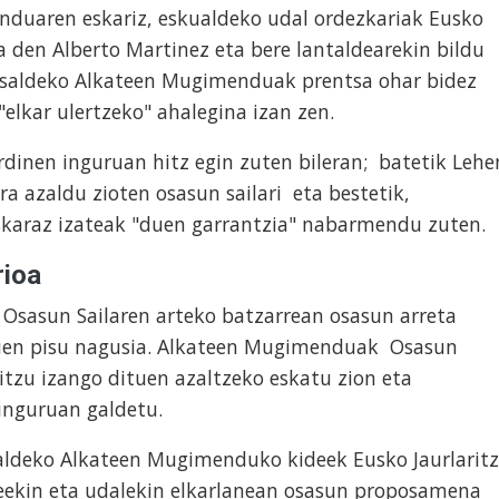
duaren eskariz, eskualdeko udal ordezkariak Eusko
a den Alberto Martinez eta bere lantaldearekin bildu
losaldeko Alkateen Mugimenduak prentsa ohar bidez
"elkar ulertzeko" ahalegina izan zen.
rdinen inguruan hitz egin zuten bileran; batetik Lehe
a azaldu zioten osasun sailari eta bestetik,
skaraz izateak "duen garrantzia" nabarmendu zuten.
rioa
sasun Sailaren arteko batzarrean osasun arreta
zuen pisu nagusia. Alkateen Mugimenduak Osasun
bitzu izango dituen azaltzeko eskatu zion eta
 inguruan galdetu.
aldeko Alkateen Mugimenduko kideek Eusko Jaurlarit
leekin eta udalekin elkarlanean osasun proposamena