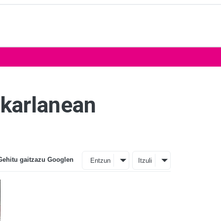
lkarlanean
Gehitu gaitzazu Googlen
Entzun
Itzuli