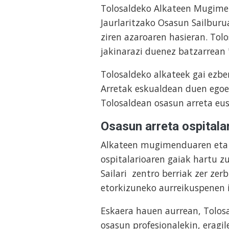
Tolosaldeko Alkateen Mugimen
Jaurlaritzako Osasun Sailburu
ziren azaroaren hasieran. To
jakinarazi duenez batzarrean 
Tolosaldeko alkateek gai ezbe
Arretak eskualdean duen egoer
Tolosaldean osasun arreta eu
Osasun arreta ospitala
Alkateen mugimenduaren eta O
ospitalarioaren gaiak hartu 
Sailari zentro berriak zer zer
etorkizuneko aurreikuspenen
Eskaera hauen aurrean, Tolos
osasun profesionalekin, eragi