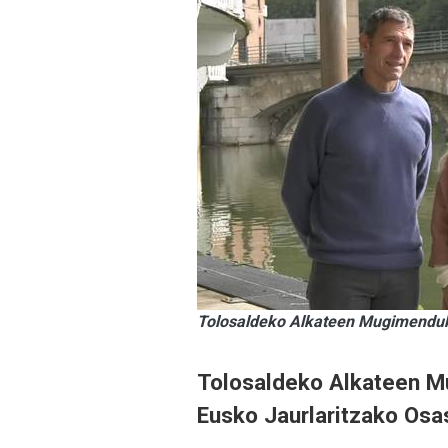
Tolosaldeko Alkateen Mugimenduko
Tolosaldeko Alkateen M
Eusko Jaurlaritzako Osa