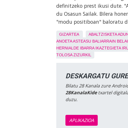
definitzeko prest ikusi dute. 
du Osasun Sailak. Bilera hon
"modu positiboan" baloratu 
GIZARTEA
ABALTZISKETA
ADU
ANOETA
ASTEASU
BALIARRAIN
BELA
HERNIALDE
IBARRA
IKAZTEGIETA
IR
TOLOSA
ZIZURKIL
DESKARGATU GURE
Bilatu 28 Kanala zure Android
28KanalaKide
txartel digita
duzu.
APLIKAZIOA