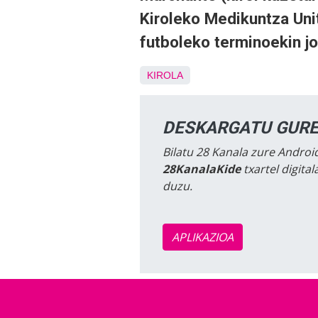
Kiroleko Medikuntza Uni
futboleko terminoekin jo
KIROLA
DESKARGATU GURE
Bilatu 28 Kanala zure Android
28KanalaKide
txartel digita
duzu.
APLIKAZIOA