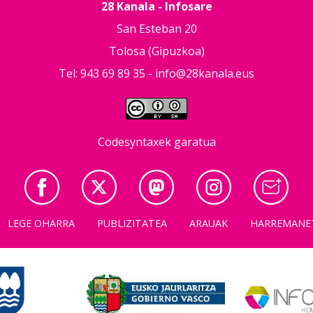
28 Kanala - Infosare
San Esteban 20
Tolosa (Gipuzkoa)
Tel: 943 69 89 35 -
info@28kanala.eus
Codesyntaxek garatua
LEGE OHARRA
PUBLIZITATEA
ARAUAK
HARREMANE