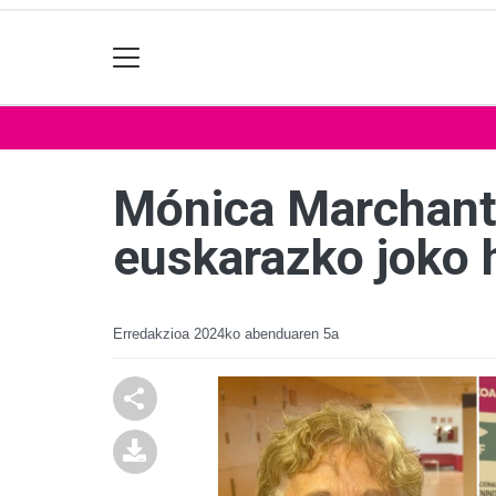
Mónica Marchante
euskarazko joko 
Erredakzioa
2024ko abenduaren 5a