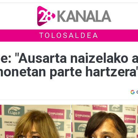
TOLOSALDEA
: "Ausarta naizelako 
honetan parte hartzera