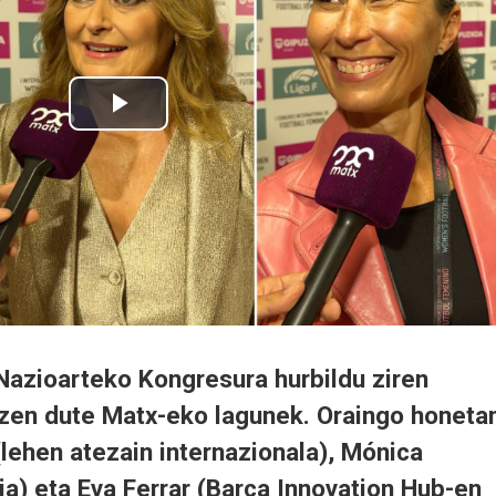
Nazioarteko Kongresura hurbildu ziren
itzen dute Matx-eko lagunek. Oraingo honeta
lehen atezain internazionala), Mónica
ia) eta Eva Ferrar (Barça Innovation Hub-en