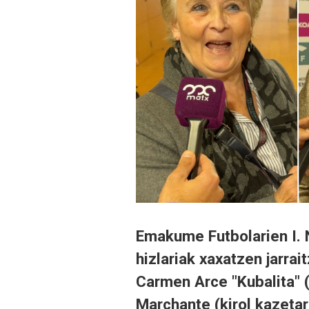
Emakume Futbolarien I. 
hizlariak xaxatzen jarra
Carmen Arce "Kubalita" (
Marchante (kirol kazetar