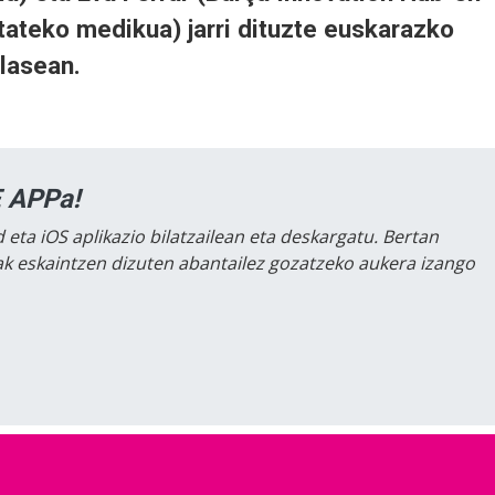
tateko medikua) jarri dituzte euskarazko
lasean.
 APPa!
 eta iOS aplikazio bilatzailean eta deskargatu. Bertan
lak eskaintzen dizuten abantailez gozatzeko aukera izango