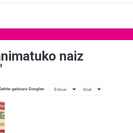
animatuko naiz
"
Gehitu gaitzazu Googlen
Entzun
Itzuli