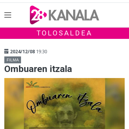
TOLOSALDEA
2024/12/08
19:30
FILMA
Ombuaren itzala