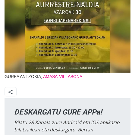
GUREA ANTZOKIA,
AMASA-VILLABONA
DESKARGATU GURE APPa!
Bilatu 28 Kanala zure Android eta iOS aplikazio
bilatzailean eta deskargatu. Bertan