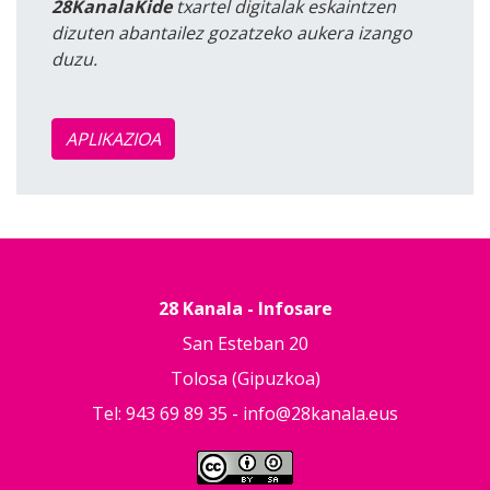
28KanalaKide
txartel digitalak eskaintzen
dizuten abantailez gozatzeko aukera izango
duzu.
APLIKAZIOA
28 Kanala - Infosare
San Esteban 20
Tolosa (Gipuzkoa)
Tel: 943 69 89 35 -
info@28kanala.eus