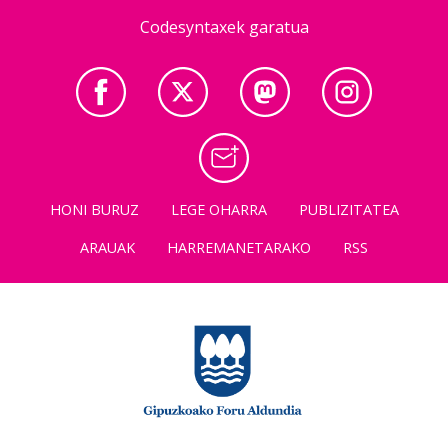
Codesyntaxek garatua
HONI BURUZ
LEGE OHARRA
PUBLIZITATEA
ARAUAK
HARREMANETARAKO
RSS