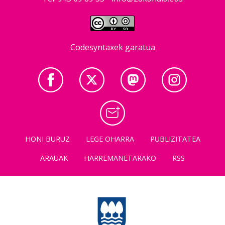
Codesyntaxek garatua
HONI BURUZ
LEGE OHARRA
PUBLIZITATEA
ARAUAK
HARREMANETARAKO
RSS