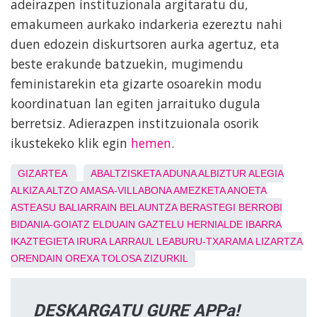
adeirazpen instituzionala argitaratu du,
emakumeen aurkako indarkeria ezereztu nahi
duen edozein diskurtsoren aurka agertuz, eta
beste erakunde batzuekin, mugimendu
feministarekin eta gizarte osoarekin modu
koordinatuan lan egiten jarraituko dugula
berretsiz. Adierazpen institzuionala osorik
ikustekeko klik egin
hemen
.
GIZARTEA
ABALTZISKETA
ADUNA
ALBIZTUR
ALEGIA
ALKIZA
ALTZO
AMASA-VILLABONA
AMEZKETA
ANOETA
ASTEASU
BALIARRAIN
BELAUNTZA
BERASTEGI
BERROBI
BIDANIA-GOIATZ
ELDUAIN
GAZTELU
HERNIALDE
IBARRA
IKAZTEGIETA
IRURA
LARRAUL
LEABURU-TXARAMA
LIZARTZA
ORENDAIN
OREXA
TOLOSA
ZIZURKIL
DESKARGATU GURE APPa!