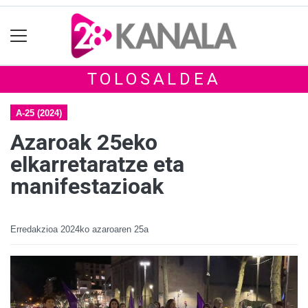
TOLOSALDEA
A-25 (2024)
Azaroak 25eko
elkarretaratze eta
manifestazioak
Erredakzioa
2024ko azaroaren 25a