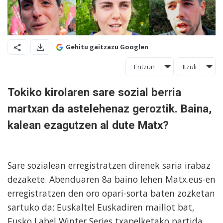
Gehitu gaitzazu Googlen
Entzun
Itzuli
Tokiko kirolaren sare sozial berria
martxan da astelehenaz geroztik. Baina,
kalean ezagutzen al dute Matx?
Sare sozialean erregistratzen direnek saria irabaz
dezakete. Abenduaren 8a baino lehen Matx.eus-en
erregistratzen den oro opari-sorta baten zozketan
sartuko da: Euskaltel Euskadiren maillot bat,
Eusko Label Winter Series txapelketako partida