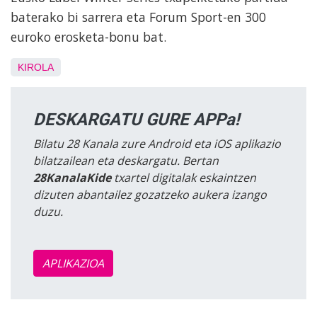
baterako bi sarrera eta Forum Sport-en 300
euroko erosketa-bonu bat.
KIROLA
DESKARGATU GURE APPa!
Bilatu 28 Kanala zure Android eta iOS aplikazio
bilatzailean eta deskargatu. Bertan
28KanalaKide
txartel digitalak eskaintzen
dizuten abantailez gozatzeko aukera izango
duzu.
APLIKAZIOA