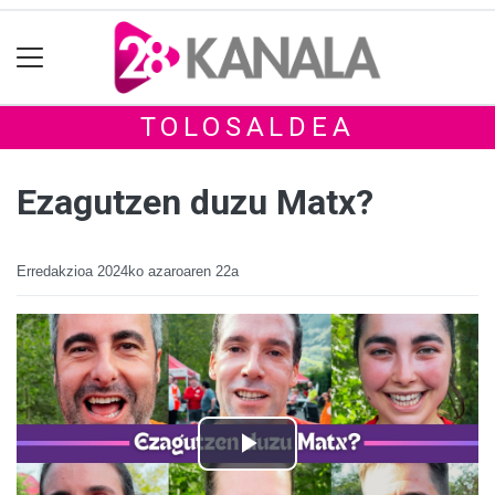
TOLOSALDEA
Ezagutzen duzu Matx?
Erredakzioa
2024ko azaroaren 22a