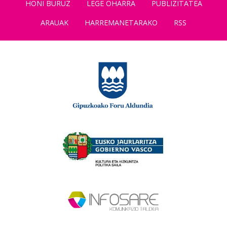
HONI BURUZ
LEGE OHARRA
PUBLIZITATEA
ARAUAK
HARREMANETARAKO
RSS