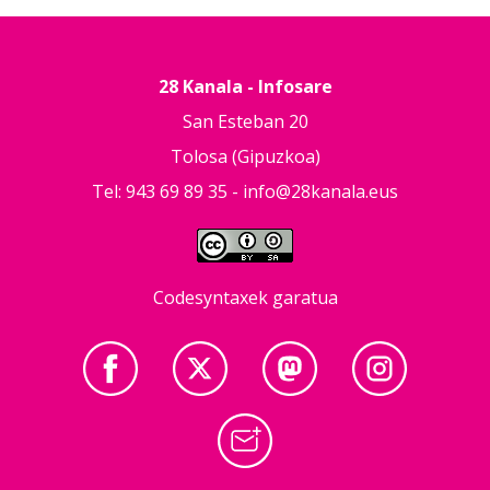
28 Kanala - Infosare
San Esteban 20
Tolosa (Gipuzkoa)
Tel: 943 69 89 35 -
info@28kanala.eus
Codesyntaxek garatua