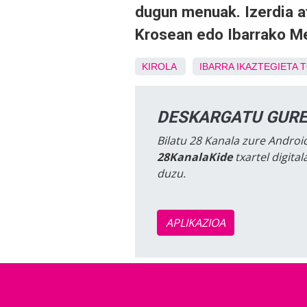
dugun menuak. Izerdia at
Krosean edo Ibarrako Me
KIROLA
IBARRA
IKAZTEGIETA
T
DESKARGATU GURE
Bilatu 28 Kanala zure Android
28KanalaKide
txartel digita
duzu.
APLIKAZIOA