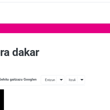
ra dakar
Gehitu gaitzazu Googlen
Entzun
Itzuli