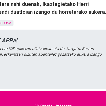
era nahi duenak, Ikaztegietako Herri
ndi duatloian izango du horretarako aukera
OLOSA
 APPa!
 eta iOS aplikazio bilatzailean eta deskargatu. Bertan
lak eskaintzen dizuten abantailez gozatzeko aukera izango