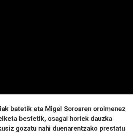
iak batetik eta Migel Soroaren oroimenez
elketa bestetik, osagai horiek dauzka
ikusiz gozatu nahi duenarentzako prestatu