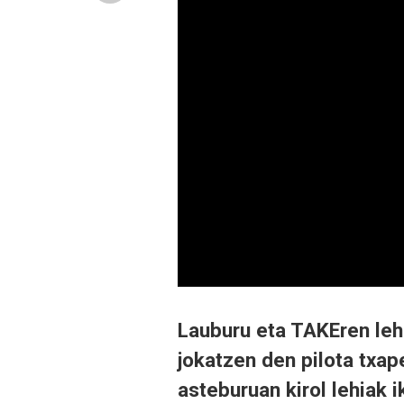
Lauburu eta TAKEren leh
jokatzen den pilota txap
asteburuan kirol lehiak 