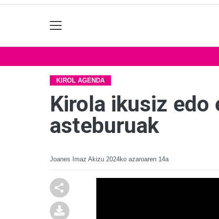
KIROL AGENDA
Kirola ikusiz edo
asteburuak
Joanes Imaz Akizu
2024ko azaroaren 14a