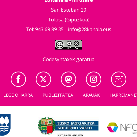
28 Kanala - Infosare
San Esteban 20
Tolosa (Gipuzkoa)
Tel: 943 69 89 35 -
info@28kanala.eus
Codesyntaxek garatua
LEGE OHARRA
PUBLIZITATEA
ARAUAK
HARREMANE