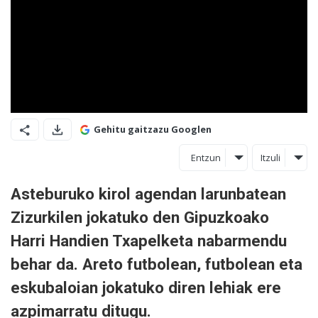
Gehitu gaitzazu Googlen
Entzun
Itzuli
Asteburuko kirol agendan larunbatean
Zizurkilen jokatuko den Gipuzkoako
Harri Handien Txapelketa nabarmendu
behar da. Areto futbolean, futbolean eta
eskubaloian jokatuko diren lehiak ere
azpimarratu ditugu.