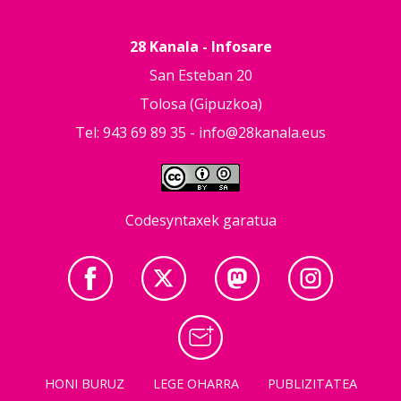
28 Kanala - Infosare
San Esteban 20
Tolosa (Gipuzkoa)
Tel: 943 69 89 35 -
info@28kanala.eus
Codesyntaxek garatua
HONI BURUZ
LEGE OHARRA
PUBLIZITATEA