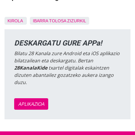
KIROLA
IBARRA
TOLOSA
ZIZURKIL
DESKARGATU GURE APPa!
Bilatu 28 Kanala zure Android eta iOS aplikazio
bilatzailean eta deskargatu. Bertan
28KanalaKide
txartel digitalak eskaintzen
dizuten abantailez gozatzeko aukera izango
duzu.
APLIKAZIOA