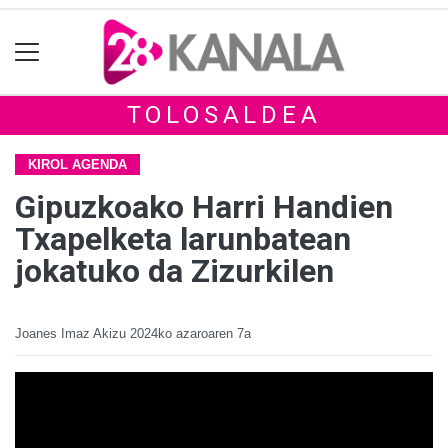
TOLOSALDEA
KIROL AGENDA
Gipuzkoako Harri Handien
Txapelketa larunbatean
jokatuko da Zizurkilen
Joanes Imaz Akizu
2024ko azaroaren 7a