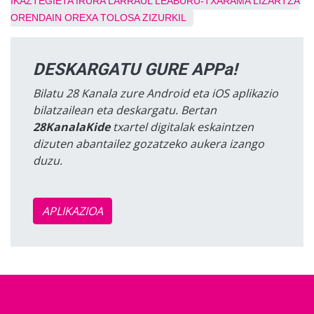
IKAZTEGIETA
IRURA
LARRAUL
LEABURU-TXARAMA
LIZARTZA
ORENDAIN
OREXA
TOLOSA
ZIZURKIL
DESKARGATU GURE APPa!
Bilatu 28 Kanala zure Android eta iOS aplikazio
bilatzailean eta deskargatu. Bertan
28KanalaKide
txartel digitalak eskaintzen
dizuten abantailez gozatzeko aukera izango
duzu.
APLIKAZIOA