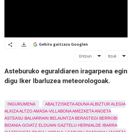
Gehitu gaitzazu Googlen
Entzun
Itzuli
Asteburuko eguraldiaren iragarpena egin
digu Iker Ibarluzea meteorologoak.
INGURUMENA
ABALTZISKETA
ADUNA
ALBIZTUR
ALEGIA
ALKIZA
ALTZO
AMASA-VILLABONA
AMEZKETA
ANOETA
ASTEASU
BALIARRAIN
BELAUNTZA
BERASTEGI
BERROBI
BIDANIA-GOIATZ
ELDUAIN
GAZTELU
HERNIALDE
IBARRA