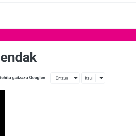
gendak
Gehitu gaitzazu Googlen
Entzun
Itzuli