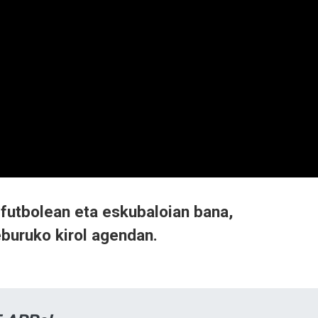
; futbolean eta eskubaloian bana,
buruko kirol agendan.