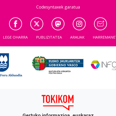
Codesyntaxek garatua
LEGE OHARRA
PUBLIZITATEA
ARAUAK
HARREMANE
Gertuko informazioa, euskaraz