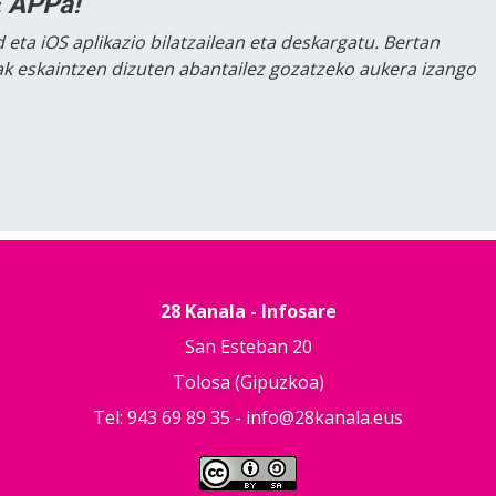
 APPa!
 eta iOS aplikazio bilatzailean eta deskargatu. Bertan
lak eskaintzen dizuten abantailez gozatzeko aukera izango
28 Kanala - Infosare
San Esteban 20
Tolosa (Gipuzkoa)
Tel: 943 69 89 35 -
info@28kanala.eus