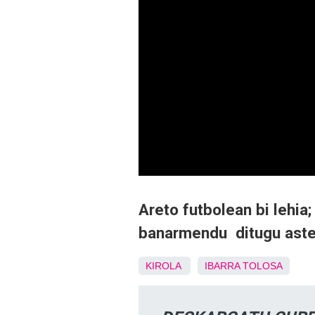
Areto futbolean bi lehia
banarmendu ditugu aste
KIROLA
IBARRA
TOLOSA