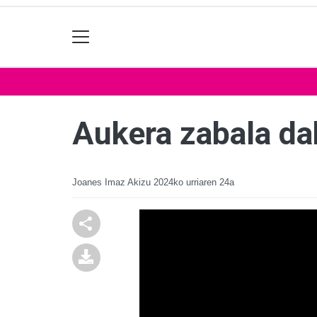
Aukera zabala da
Joanes Imaz Akizu
2024ko urriaren 24a