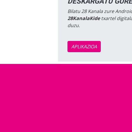
DESKARGATU GURE
Bilatu 28 Kanala zure Android
28KanalaKide
txartel digita
duzu.
APLIKAZIOA