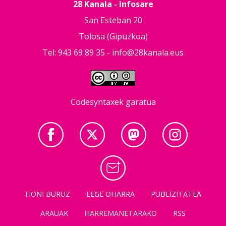
28 Kanala - Infosare
San Esteban 20
Tolosa (Gipuzkoa)
Tel: 943 69 89 35 -
info@28kanala.eus
Codesyntaxek garatua
HONI BURUZ
LEGE OHARRA
PUBLIZITATEA
ARAUAK
HARREMANETARAKO
RSS