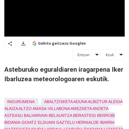
Gehitu gaitzazu Googlen
Entzun
Itzuli
Asteburuko eguraldiaren iragarpena Iker
Ibarluzea meteorologoaren eskutik.
INGURUMENA
ABALTZISKETA
ADUNA
ALBIZTUR
ALEGIA
ALKIZA
ALTZO
AMASA-VILLABONA
AMEZKETA
ANOETA
ASTEASU
BALIARRAIN
BELAUNTZA
BERASTEGI
BERROBI
BIDANIA-GOIATZ
ELDUAIN
GAZTELU
HERNIALDE
IBARRA