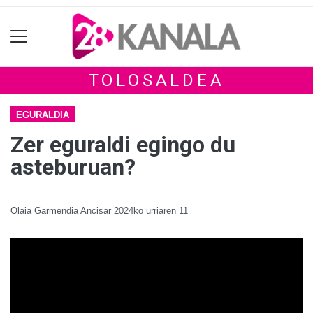
TOLOSALDEA
EGURALDIA
Zer eguraldi egingo du
asteburuan?
Olaia Garmendia Ancisar
2024ko urriaren 11