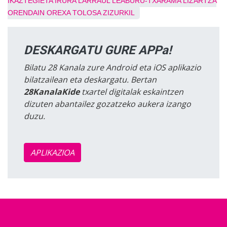
IKAZTEGIETA
IRURA
LARRAUL
LEABURU-TXARAMA
LIZARTZA
ORENDAIN
OREXA
TOLOSA
ZIZURKIL
DESKARGATU GURE APPa!
Bilatu 28 Kanala zure Android eta iOS aplikazio
bilatzailean eta deskargatu. Bertan
28KanalaKide
txartel digitalak eskaintzen
dizuten abantailez gozatzeko aukera izango
duzu.
APLIKAZIOA