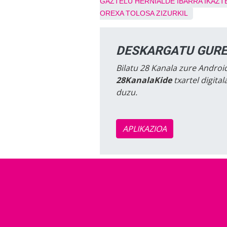
GAZTELU
HERNIALDE
IBARRA
IKAZT
OREXA
TOLOSA
ZIZURKIL
DESKARGATU GURE
Bilatu 28 Kanala zure Android
28KanalaKide
txartel digita
duzu.
APLIKAZIOA