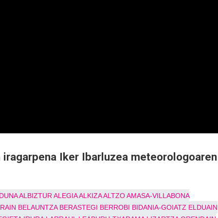
 iragarpena Iker Ibarluzea meteorologoaren
DUNA
ALBIZTUR
ALEGIA
ALKIZA
ALTZO
AMASA-VILLABONA
RRAIN
BELAUNTZA
BERASTEGI
BERROBI
BIDANIA-GOIATZ
ELDUAIN