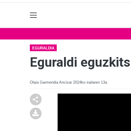
EGURALDIA
Eguraldi eguzkit
Olaia Garmendia Ancisar
2024ko irailaren 13a