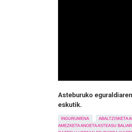
Asteburuko eguraldiaren
eskutik.
INGURUMENA
ABALTZISKETA
A
AMEZKETA
ANOETA
ASTEASU
BALIA