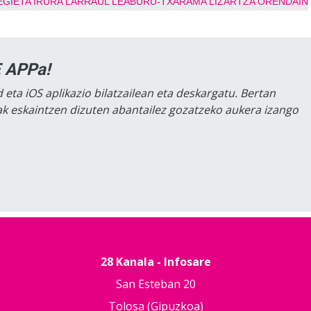
EGIETA
IRURA
LARRAUL
LEABURU-TXARAMA
LIZARTZA
ORENDAIN
 APPa!
 eta iOS aplikazio bilatzailean eta deskargatu. Bertan
lak eskaintzen dizuten abantailez gozatzeko aukera izango
28 Kanala - Infosare
San Esteban 20
Tolosa (Gipuzkoa)