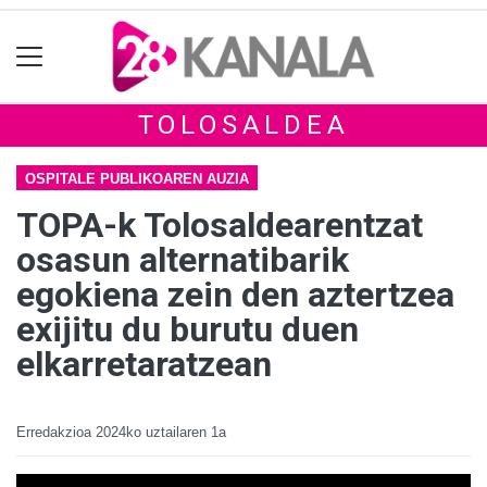
TOLOSALDEA
OSPITALE PUBLIKOAREN AUZIA
TOPA-k Tolosaldearentzat
osasun alternatibarik
egokiena zein den aztertzea
exijitu du burutu duen
elkarretaratzean
Erredakzioa
2024ko uztailaren 1a