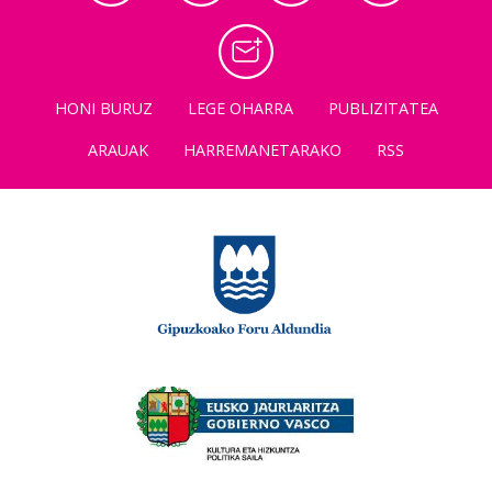
HONI BURUZ
LEGE OHARRA
PUBLIZITATEA
ARAUAK
HARREMANETARAKO
RSS