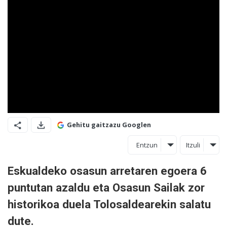
Gehitu gaitzazu Googlen
Entzun
Itzuli
Eskualdeko osasun arretaren egoera 6
puntutan azaldu eta Osasun Sailak zor
historikoa duela Tolosaldearekin salatu
dute.