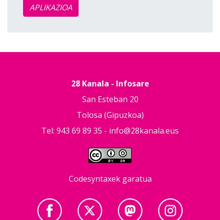
APLIKAZIOA
28 Kanala - Infosare
San Esteban 20
Tolosa (Gipuzkoa)
Tel: 943 69 89 35 -
info@28kanala.eus
Codesyntaxek garatua