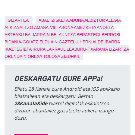
GIZARTEA
ABALTZISKETA
ADUNA
ALBIZTUR
ALEGIA
ALKIZA
ALTZO
AMASA-VILLABONA
AMEZKETA
ANOETA
ASTEASU
BALIARRAIN
BELAUNTZA
BERASTEGI
BERROBI
BIDANIA-GOIATZ
ELDUAIN
GAZTELU
HERNIALDE
IBARRA
IKAZTEGIETA
IRURA
LARRAUL
LEABURU-TXARAMA
LIZARTZA
ORENDAIN
OREXA
TOLOSA
ZIZURKIL
DESKARGATU GURE APPa!
Bilatu 28 Kanala zure Android eta iOS aplikazio
bilatzailean eta deskargatu. Bertan
28KanalaKide
txartel digitalak eskaintzen
dizuten abantailez gozatzeko aukera izango
duzu.