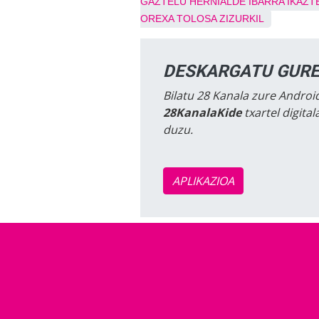
GAZTELU
HERNIALDE
IBARRA
IKAZT
OREXA
TOLOSA
ZIZURKIL
DESKARGATU GURE
Bilatu 28 Kanala zure Android
28KanalaKide
txartel digita
duzu.
APLIKAZIOA