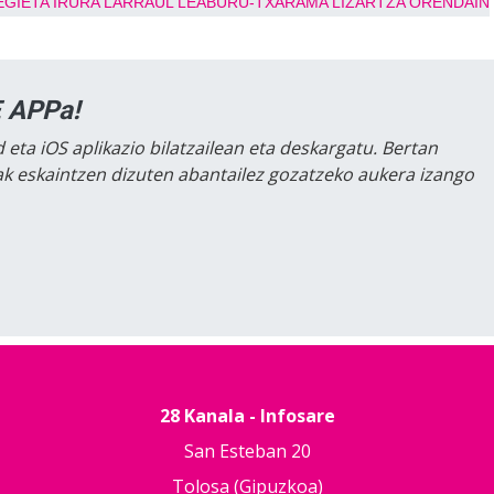
EGIETA
IRURA
LARRAUL
LEABURU-TXARAMA
LIZARTZA
ORENDAIN
 APPa!
 eta iOS aplikazio bilatzailean eta deskargatu. Bertan
lak eskaintzen dizuten abantailez gozatzeko aukera izango
28 Kanala - Infosare
San Esteban 20
Tolosa (Gipuzkoa)