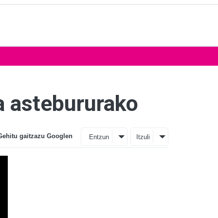
a astebururako
Gehitu gaitzazu Googlen
Entzun
Itzuli