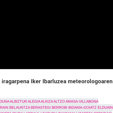
 iragarpena Iker Ibarluzea meteorologoaren
DUNA
ALBIZTUR
ALEGIA
ALKIZA
ALTZO
AMASA-VILLABONA
RRAIN
BELAUNTZA
BERASTEGI
BERROBI
BIDANIA-GOIATZ
ELDUAIN