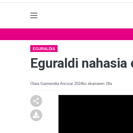
EGURALDIA
Eguraldi nahasia 
Olaia Garmendia Ancisar
2024ko ekainaren 28a