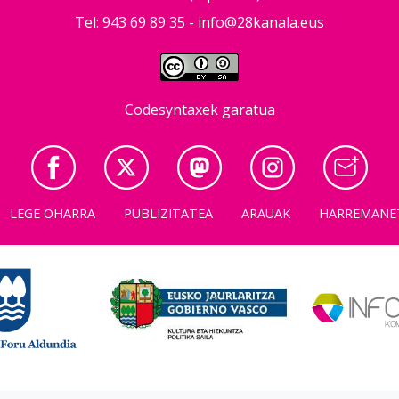
Tel: 943 69 89 35 -
info@28kanala.eus
Codesyntaxek garatua
LEGE OHARRA
PUBLIZITATEA
ARAUAK
HARREMANE