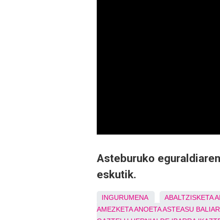
Asteburuko eguraldiaren
eskutik.
INGURUMENA
ABALTZISKETA
A
AMEZKETA
ANOETA
ASTEASU
BALIA