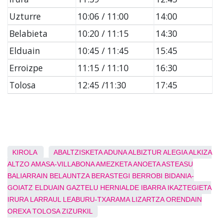
Uzturre
10:06 / 11:00
14:00
Belabieta
10:20 / 11:15
14:30
Elduain
10:45 / 11:45
15:45
Erroizpe
11:15 / 11:10
16:30
Tolosa
12:45 /11:30
17:45
KIROLA
ABALTZISKETA
ADUNA
ALBIZTUR
ALEGIA
ALKIZA
ALTZO
AMASA-VILLABONA
AMEZKETA
ANOETA
ASTEASU
BALIARRAIN
BELAUNTZA
BERASTEGI
BERROBI
BIDANIA-
GOIATZ
ELDUAIN
GAZTELU
HERNIALDE
IBARRA
IKAZTEGIETA
IRURA
LARRAUL
LEABURU-TXARAMA
LIZARTZA
ORENDAIN
OREXA
TOLOSA
ZIZURKIL