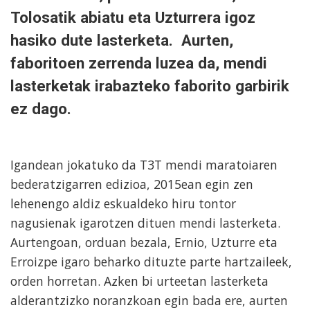
Tolosatik abiatu eta Uzturrera igoz
hasiko dute lasterketa. Aurten,
faboritoen zerrenda luzea da, mendi
lasterketak irabazteko faborito garbirik
ez dago.
Igandean jokatuko da T3T mendi maratoiaren
bederatzigarren edizioa, 2015ean egin zen
lehenengo aldiz eskualdeko hiru tontor
nagusienak igarotzen dituen mendi lasterketa.
Aurtengoan, orduan bezala, Ernio, Uzturre eta
Erroizpe igaro beharko dituzte parte hartzaileek,
orden horretan. Azken bi urteetan lasterketa
alderantzizko noranzkoan egin bada ere, aurten