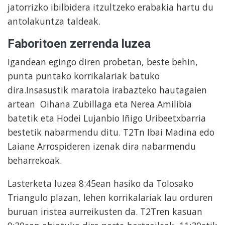
jatorrizko ibilbidera itzultzeko erabakia hartu du
antolakuntza taldeak.
Faboritoen zerrenda luzea
Igandean egingo diren probetan, beste behin,
punta puntako korrikalariak batuko
dira.Insasustik maratoia irabazteko hautagaien
artean Oihana Zubillaga eta Nerea Amilibia
batetik eta Hodei Lujanbio Iñigo Uribeetxbarria
bestetik nabarmendu ditu. T2Tn Ibai Madina edo
Laiane Arrospideren izenak dira nabarmendu
beharrekoak.
Lasterketa luzea 8:45ean hasiko da Tolosako
Triangulo plazan, lehen korrikalariak lau orduren
buruan iristea aurreikusten da. T2Tren kasuan