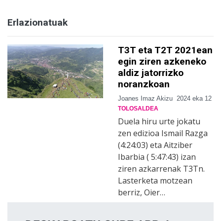
Erlazionatuak
T3T eta T2T 2021ean
egin ziren azkeneko
aldiz jatorrizko
noranzkoan
Joanes Imaz Akizu
2024 eka 12
TOLOSALDEA
Duela hiru urte jokatu
zen edizioa Ismail Razga
(4:24:03) eta Aitziber
Ibarbia ( 5:47:43) izan
ziren azkarrenak T3Tn.
Lasterketa motzean
berriz, Oier…