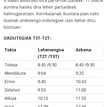
9:30ean abiatuko dira parte-hartzaileak, 11:30etik
aurrera hasiko dira lehen partaideak
helmugaratzen. Korrikalariak ikustera joan nahi
duenak ondorengo ordutegiak izan behar ditu
kontuan:
ORDUTEGIAK T3T-T2T:
Tokia
Lehenengoa
Azkena
(T2T /T3T)
Tolosa
8:45 /9:30
8:45 /9:30
Mendikute
9:04
9:25
Ernio
9:45
10:43
Zelatun
9:55
11:00
Alkiza
10:15
11:55
Irura
11:39
12:45