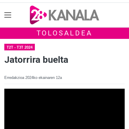
TOLOSALDEA
T2T - T3T 2024
Jatorrira buelta
Erredakzioa
2024ko ekainaren 12a