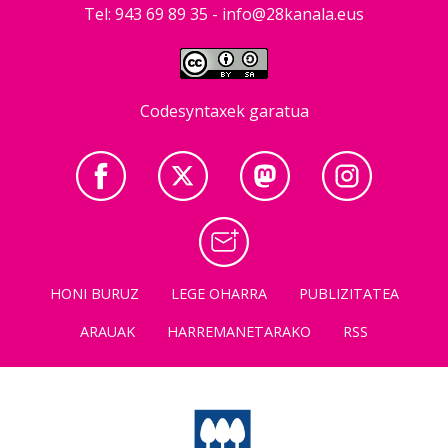
Tel: 943 69 89 35 -
info@28kanala.eus
Codesyntaxek garatua
HONI BURUZ
LEGE OHARRA
PUBLIZITATEA
ARAUAK
HARREMANETARAKO
RSS