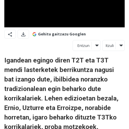
Gehitu gaitzazu Googlen
Entzun
Itzuli
Igandean egingo diren T2T eta T3T
mendi lasterketek berrikuntza nagusi
bat izango dute, ibilbidea noranzko
tradizionalean egin beharko dute
korrikalariek. Lehen edizioetan bezala,
Ernio, Uzturre eta Erroizpe, norabide
horretan, igaro beharko dituzte T3Tko
korrikalariek, proba motzekoek,