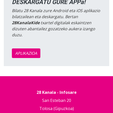
DESKARGATU GURE APPa!
Bilatu 28 Kanala zure Android eta iOS aplikazio
bilatzailean eta deskargatu. Bertan
28KanalaKide
txartel digitalak eskaintzen
dizuten abantailez gozatzeko aukera izango
duzu.
APLIKAZIOA
28 Kanala - Infosare
San Esteban 20
Tolosa (Gipuzkoa)