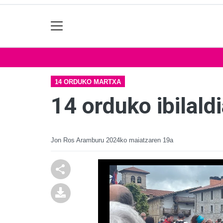
14 ORDUKO MARTXA
14 orduko ibilald
Jon Ros Aramburu
2024ko maiatzaren 19a