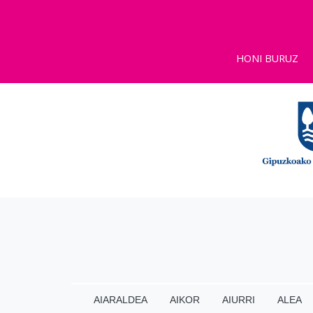
HONI BURUZ
AIARALDEA
AIKOR
AIURRI
ALEA