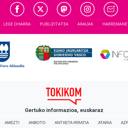
LEGE OHARRA
PUBLIZITATEA
ARAUAK
HARREMANE
Gertuko informazioa, euskaraz
AMEZTI
ANBOTO
ANTXETA IRRATIA
ATARIA
AZP