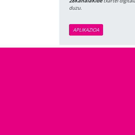
28KanalaKide
txartel digita
duzu.
APLIKAZIOA