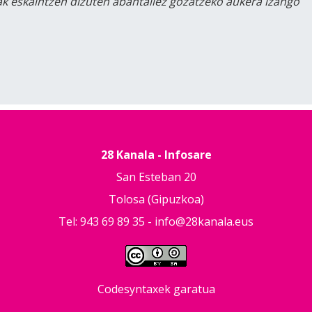
lak eskaintzen dizuten abantailez gozatzeko aukera izango
28 Kanala - Infosare
San Esteban 20
Tolosa (Gipuzkoa)
Tel: 943 69 89 35 -
info@28kanala.eus
Codesyntaxek garatua