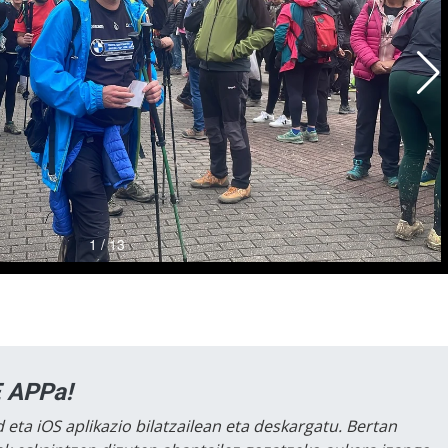
 APPa!
 eta iOS aplikazio bilatzailean eta deskargatu. Bertan