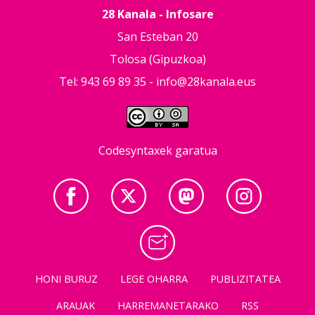
28 Kanala - Infosare
San Esteban 20
Tolosa (Gipuzkoa)
Tel: 943 69 89 35 -
info@28kanala.eus
Codesyntaxek garatua
HONI BURUZ
LEGE OHARRA
PUBLIZITATEA
ARAUAK
HARREMANETARAKO
RSS