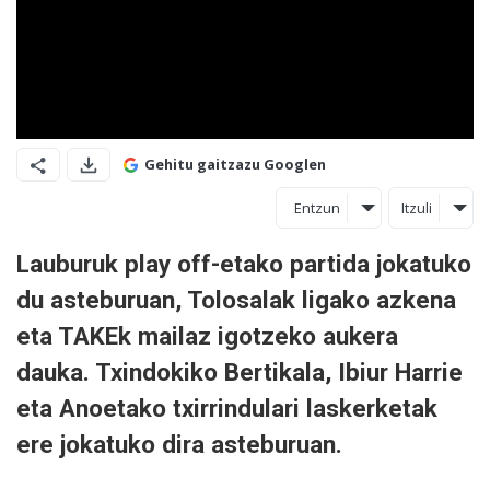
Gehitu gaitzazu Googlen
Entzun
Itzuli
Lauburuk play off-etako partida jokatuko
du asteburuan, Tolosalak ligako azkena
eta TAKEk mailaz igotzeko aukera
dauka. Txindokiko Bertikala, Ibiur Harrie
eta Anoetako txirrindulari laskerketak
ere jokatuko dira asteburuan.