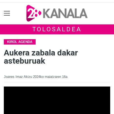
TOLOSALDEA
KIROL AGENDA
Aukera zabala dakar
asteburuak
Joanes Imaz Akizu
2024ko maiatzaren 16a