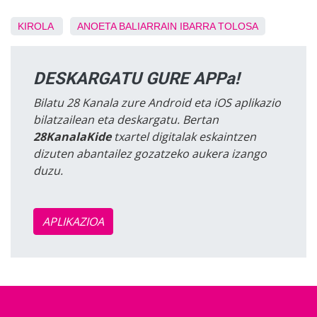
KIROLA
ANOETA
BALIARRAIN
IBARRA
TOLOSA
DESKARGATU GURE APPa!
Bilatu 28 Kanala zure Android eta iOS aplikazio
bilatzailean eta deskargatu. Bertan
28KanalaKide
txartel digitalak eskaintzen
dizuten abantailez gozatzeko aukera izango
duzu.
APLIKAZIOA