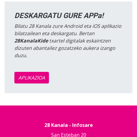
DESKARGATU GURE APPa!
Bilatu 28 Kanala zure Android eta iOS aplikazio
bilatzailean eta deskargatu. Bertan
28KanalaKide
txartel digitalak eskaintzen
dizuten abantailez gozatzeko aukera izango
duzu.
APLIKAZIOA
28 Kanala - Infosare
San Esteban 20