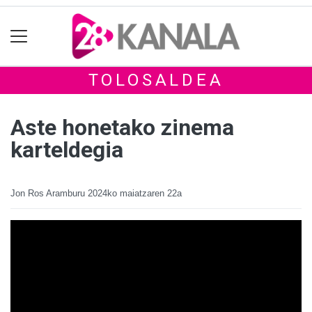
TOLOSALDEA
Aste honetako zinema
karteldegia
Jon Ros Aramburu
2024ko maiatzaren 22a