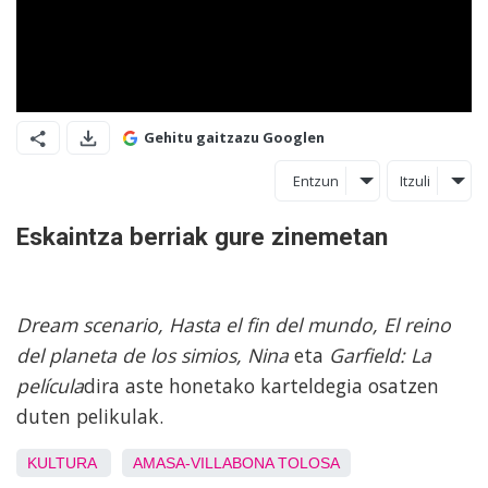
Gehitu gaitzazu Googlen
Entzun
Itzuli
Eskaintza berriak gure zinemetan
Dream scenario, Hasta el fin del mundo, El reino
del planeta de los simios, Nina
eta
Garfield: La
película
dira aste honetako karteldegia osatzen
duten pelikulak.
KULTURA
AMASA-VILLABONA
TOLOSA