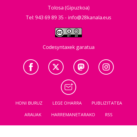
Tolosa (Gipuzkoa)
Tel: 943 69 89 35 -
info@28kanala.eus
Codesyntaxek garatua
HONI BURUZ
LEGE OHARRA
PUBLIZITATEA
ARAUAK
HARREMANETARAKO
RSS