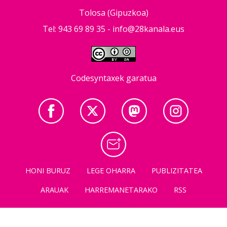
Tolosa (Gipuzkoa)
Tel: 943 69 89 35 -
info@28kanala.eus
Codesyntaxek garatua
HONI BURUZ
LEGE OHARRA
PUBLIZITATEA
ARAUAK
HARREMANETARAKO
RSS