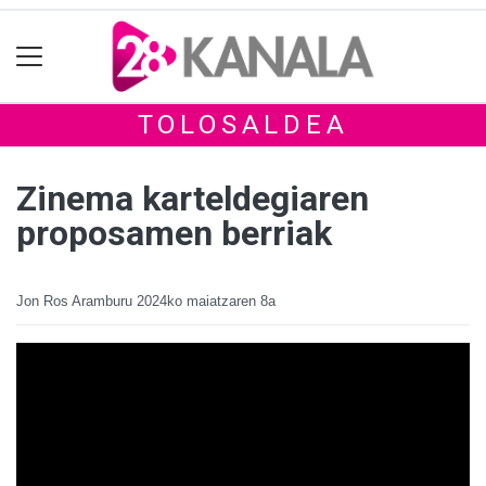
TOLOSALDEA
Zinema karteldegiaren
proposamen berriak
Jon Ros Aramburu
2024ko maiatzaren 8a