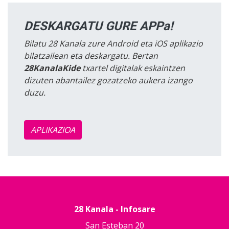
DESKARGATU GURE APPa!
Bilatu 28 Kanala zure Android eta iOS aplikazio
bilatzailean eta deskargatu. Bertan
28KanalaKide
txartel digitalak eskaintzen
dizuten abantailez gozatzeko aukera izango
duzu.
APLIKAZIOA
28 Kanala - Infosare
San Esteban 20