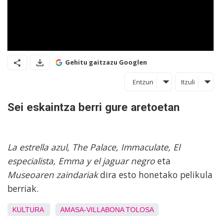
Gehitu gaitzazu Googlen
Entzun
Itzuli
Sei eskaintza berri gure aretoetan
La estrella azul, The Palace, Immaculate, El
especialista, Emma y el jaguar negro
eta
Museoaren zaindariak
dira esto honetako pelikula
berriak.
KULTURA
AMASA-VILLABONA
TOLOSA