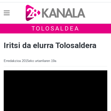
TOLOSALDEA
Iritsi da elurra Tolosaldera
Erredakzioa
2015eko urtarrilaren 19a