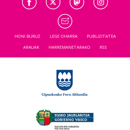
HONI BURUZ
LEGE OHARRA
PUBLIZITATEA
ARAUAK
HARREMANETARAKO
RSS