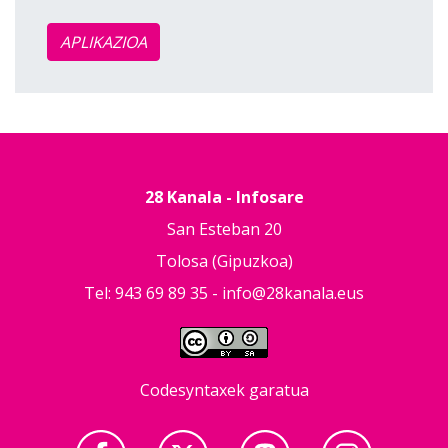
APLIKAZIOA
28 Kanala - Infosare
San Esteban 20
Tolosa (Gipuzkoa)
Tel: 943 69 89 35 -
info@28kanala.eus
Codesyntaxek garatua