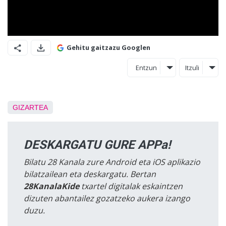
Gehitu gaitzazu Googlen
Entzun
Itzuli
GIZARTEA
DESKARGATU GURE APPa!
Bilatu 28 Kanala zure Android eta iOS aplikazio
bilatzailean eta deskargatu. Bertan
28KanalaKide
txartel digitalak eskaintzen
dizuten abantailez gozatzeko aukera izango
duzu.