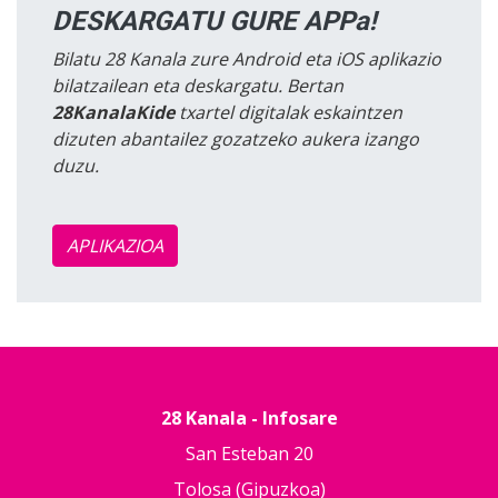
DESKARGATU GURE APPa!
Bilatu 28 Kanala zure Android eta iOS aplikazio
bilatzailean eta deskargatu. Bertan
28KanalaKide
txartel digitalak eskaintzen
dizuten abantailez gozatzeko aukera izango
duzu.
APLIKAZIOA
28 Kanala - Infosare
San Esteban 20
Tolosa (Gipuzkoa)