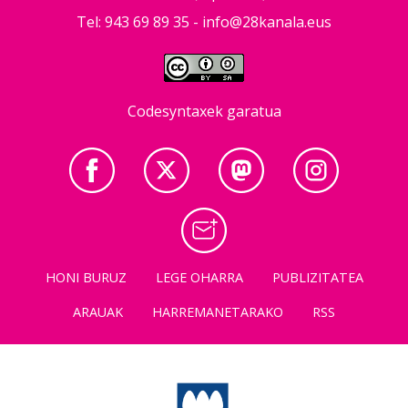
Tel: 943 69 89 35 -
info@28kanala.eus
Codesyntaxek garatua
HONI BURUZ
LEGE OHARRA
PUBLIZITATEA
ARAUAK
HARREMANETARAKO
RSS