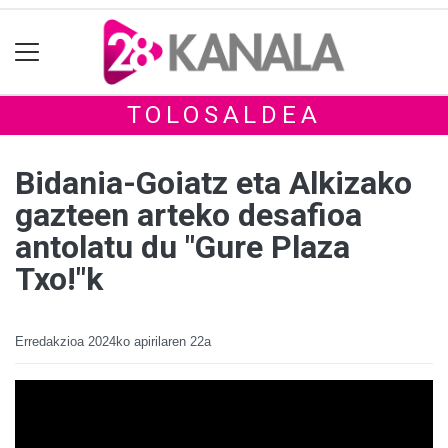
TOLOSALDEA
Bidania-Goiatz eta Alkizako
gazteen arteko desafioa
antolatu du "Gure Plaza
Txo!"k
Erredakzioa
2024ko apirilaren 22a