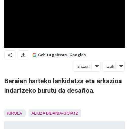
Gehitu gaitzazu Googlen
Entzun
Itzuli
Beraien harteko lankidetza eta erkazioa
indartzeko burutu da desafioa.
KIROLA
ALKIZA
BIDANIA-GOIATZ