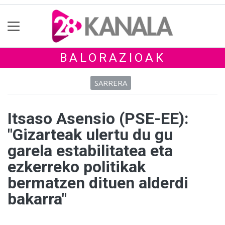
BALORAZIOAK
SARRERA
Itsaso Asensio (PSE-EE):
"Gizarteak ulertu du gu
garela estabilitatea eta
ezkerreko politikak
bermatzen dituen alderdi
bakarra"