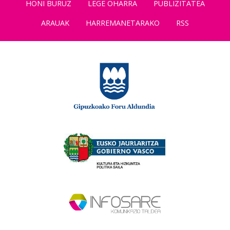
HONI BURUZ
LEGE OHARRA
PUBLIZITATEA
ARAUAK
HARREMANETARAKO
RSS