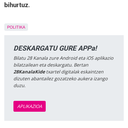
bihurtuz.
POLITIKA
DESKARGATU GURE APPa!
Bilatu 28 Kanala zure Android eta iOS aplikazio
bilatzailean eta deskargatu. Bertan
28KanalaKide
txartel digitalak eskaintzen
dizuten abantailez gozatzeko aukera izango
duzu.
APLIKAZIOA