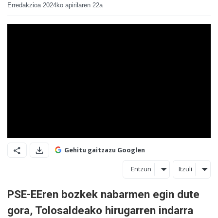
Erredakzioa
2024ko apirilaren 22a
Gehitu gaitzazu Googlen
Entzun
Itzuli
PSE-EEren bozkek nabarmen egin dute
gora, Tolosaldeako hirugarren indarra