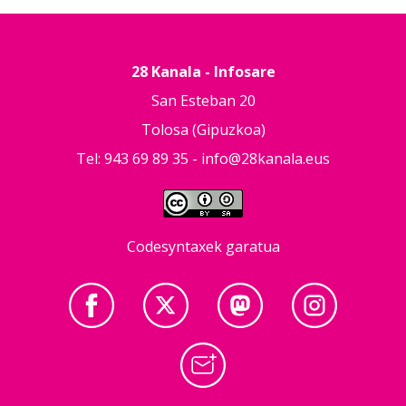
28 Kanala - Infosare
San Esteban 20
Tolosa (Gipuzkoa)
Tel: 943 69 89 35 -
info@28kanala.eus
Codesyntaxek garatua