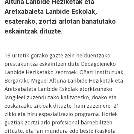
Altuna Lanbide Heziketak eta
Aretxabaleta Lanbide Eskolak,
esaterako, zortzi arlotan banatutako
eskaintzak dituzte.
16 urtetik gorako gazte zein helduentzako
prestakuntza eskaintzen dute Debagoieneko
Lanbide Heziketako zentroek. Oñati Institutuak,
Bergarako Miguel Altuna Lanbide Heziketak eta
Aretxabaleta Lanbide Eskolak etorkizuneko
langileei zuzendutako kalitatezko, doako eta
euskarazko zikloak dituzte; hain zuzen ere, 21
ziklo eta hiru espezializazio programa. Horiek
guztiak zortzi arlo profesional barnebiltzen
dituzte, eta lan mundura edo beste ikasketa