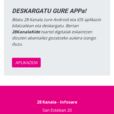
DESKARGATU GURE APPa!
Bilatu 28 Kanala zure Android eta iOS aplikazio
bilatzailean eta deskargatu. Bertan
28KanalaKide
txartel digitalak eskaintzen
dizuten abantailez gozatzeko aukera izango
duzu.
APLIKAZIOA
28 Kanala - Infosare
San Esteban 20