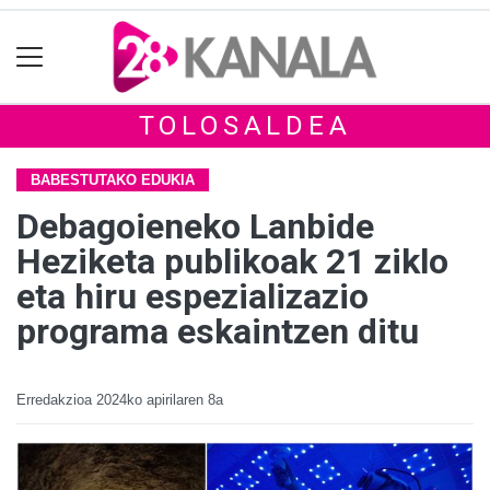
TOLOSALDEA
BABESTUTAKO EDUKIA
Debagoieneko Lanbide
Heziketa publikoak 21 ziklo
eta hiru espezializazio
programa eskaintzen ditu
Erredakzioa
2024ko apirilaren 8a