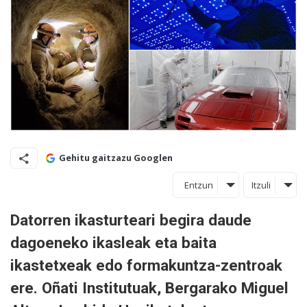
Gehitu gaitzazu Googlen
Entzun
Itzuli
Datorren ikasturteari begira daude
dagoeneko ikasleak eta baita
ikastetxeak edo formakuntza-zentroak
ere. Oñati Institutuak, Bergarako Miguel