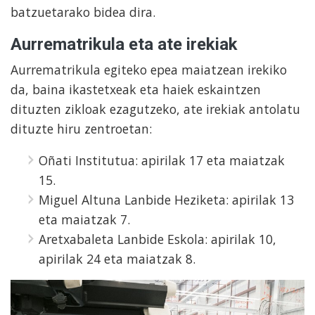
batzuetarako bidea dira.
Aurrematrikula eta ate irekiak
Aurrematrikula egiteko epea maiatzean irekiko
da, baina ikastetxeak eta haiek eskaintzen
dituzten zikloak ezagutzeko, ate irekiak antolatu
dituzte hiru zentroetan:
Oñati Institutua: apirilak 17 eta maiatzak
15.
Miguel Altuna Lanbide Heziketa: apirilak 13
eta maiatzak 7.
Aretxabaleta Lanbide Eskola: apirilak 10,
apirilak 24 eta maiatzak 8.