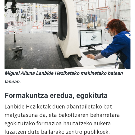
Miguel Altuna Lanbide Heziketako makinetako batean
lanean.
Formakuntza eredua, egokituta
Lanbide Heziketak duen abantailetako bat
malgutasuna da, eta bakoitzaren beharretara
egokitutako formazioa hautatzeko aukera
luzatzen dute bailarako zentro publikoek.