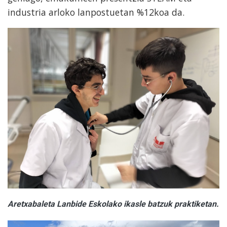
industria arloko lanpostuetan %12koa da.
Aretxabaleta Lanbide Eskolako ikasle batzuk praktiketan.