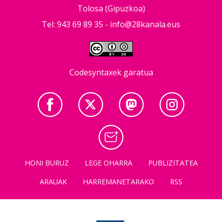
Tolosa (Gipuzkoa)
Tel: 943 69 89 35 -
info@28kanala.eus
Codesyntaxek garatua
HONI BURUZ
LEGE OHARRA
PUBLIZITATEA
ARAUAK
HARREMANETARAKO
RSS