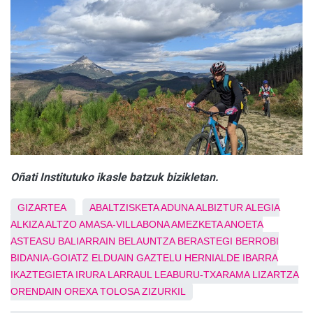
Oñati Institutuko ikasle batzuk bizikletan.
GIZARTEA
ABALTZISKETA
ADUNA
ALBIZTUR
ALEGIA
ALKIZA
ALTZO
AMASA-VILLABONA
AMEZKETA
ANOETA
ASTEASU
BALIARRAIN
BELAUNTZA
BERASTEGI
BERROBI
BIDANIA-GOIATZ
ELDUAIN
GAZTELU
HERNIALDE
IBARRA
IKAZTEGIETA
IRURA
LARRAUL
LEABURU-TXARAMA
LIZARTZA
ORENDAIN
OREXA
TOLOSA
ZIZURKIL