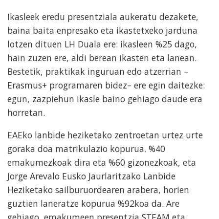
Ikasleek eredu presentziala aukeratu dezakete,
baina baita enpresako eta ikastetxeko jarduna
lotzen dituen LH Duala ere: ikasleen %25 dago,
hain zuzen ere, aldi berean ikasten eta lanean.
Bestetik, praktikak inguruan edo atzerrian –
Erasmus+ programaren bidez– ere egin daitezke:
egun, zazpiehun ikasle baino gehiago daude era
horretan.
EAEko lanbide heziketako zentroetan urtez urte
goraka doa matrikulazio kopurua. %40
emakumezkoak dira eta %60 gizonezkoak, eta
Jorge Arevalo Eusko Jaurlaritzako Lanbide
Heziketako sailburuordearen arabera, horien
guztien laneratze kopurua %92koa da. Are
gehiago, emakumeen presentzia STEAM eta