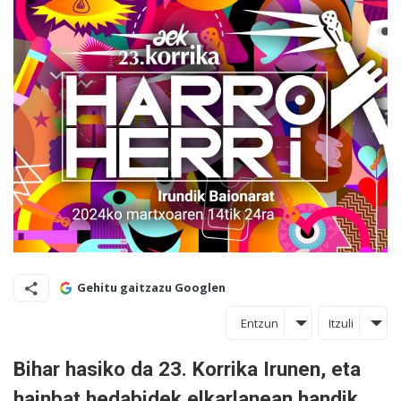
Gehitu gaitzazu Googlen
Entzun
Itzuli
Bihar hasiko da 23. Korrika Irunen, eta
hainbat hedabidek elkarlanean handik