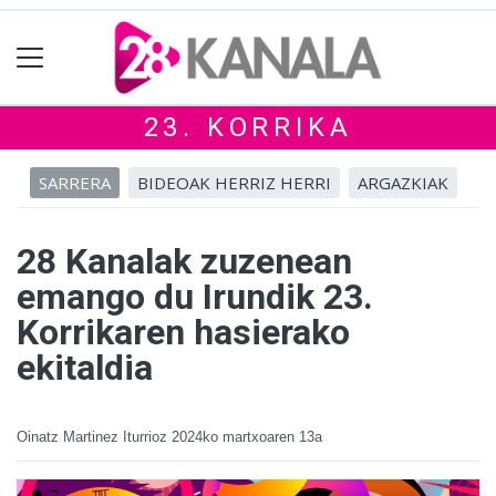
23. KORRIKA
SARRERA
BIDEOAK HERRIZ HERRI
ARGAZKIAK
28 Kanalak zuzenean
emango du Irundik 23.
Korrikaren hasierako
ekitaldia
Oinatz Martinez Iturrioz
2024ko martxoaren 13a