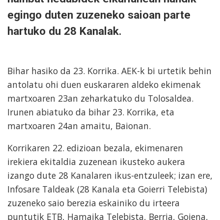
egingo duten zuzeneko saioan parte
hartuko du 28 Kanalak.
Bihar hasiko da 23. Korrika. AEK-k bi urtetik behin
antolatu ohi duen euskararen aldeko ekimenak
martxoaren 23an zeharkatuko du Tolosaldea.
Irunen abiatuko da bihar 23. Korrika, eta
martxoaren 24an amaitu, Baionan.
Korrikaren 22. edizioan bezala, ekimenaren
irekiera ekitaldia zuzenean ikusteko aukera
izango dute 28 Kanalaren ikus-entzuleek; izan ere,
Infosare Taldeak (28 Kanala eta Goierri Telebista)
zuzeneko saio berezia eskainiko du irteera
puntutik ETB, Hamaika Telebista, Berria, Goiena,