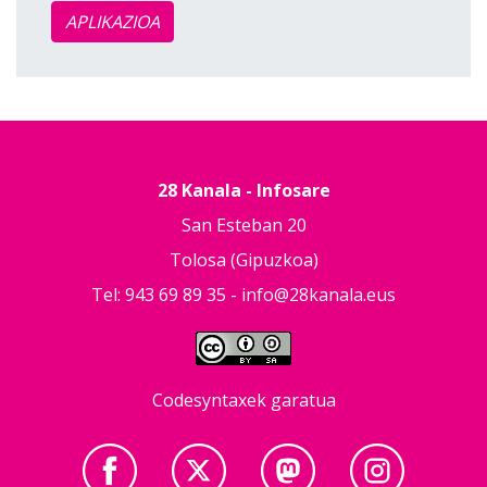
APLIKAZIOA
28 Kanala - Infosare
San Esteban 20
Tolosa (Gipuzkoa)
Tel: 943 69 89 35 -
info@28kanala.eus
Codesyntaxek garatua