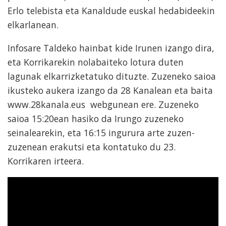
Erlo telebista eta Kanaldude euskal hedabideekin
elkarlanean.
Infosare Taldeko hainbat kide Irunen izango dira,
eta Korrikarekin nolabaiteko lotura duten
lagunak elkarrizketatuko dituzte. Zuzeneko saioa
ikusteko aukera izango da 28 Kanalean eta baita
www.28kanala.eus webgunean ere. Zuzeneko
saioa 15:20ean hasiko da Irungo zuzeneko
seinalearekin, eta 16:15 ingurura arte zuzen-
zuzenean erakutsi eta kontatuko du 23.
Korrikaren irteera.