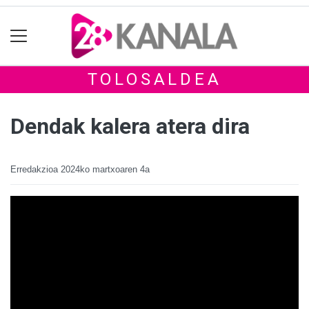
TOLOSALDEA
Dendak kalera atera dira
Erredakzioa
2024ko martxoaren 4a