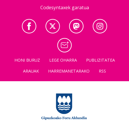
Codesyntaxek garatua
HONI BURUZ
LEGE OHARRA
PUBLIZITATEA
ARAUAK
HARREMANETARAKO
RSS