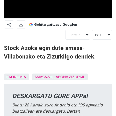
Gehitu gaitzazu Googlen
Entzun
Itzuli
Stock Azoka egin dute amasa-
Villabonako eta Zizurkilgo dendek.
EKONOMIA
AMASA-VILLABONA
ZIZURKIL
DESKARGATU GURE APPa!
Bilatu 28 Kanala zure Android eta iOS aplikazio
bilatzailean eta deskargatu. Bertan