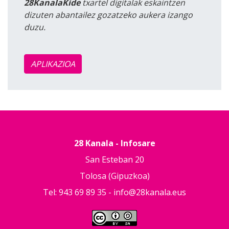
28KanalaKide
txartel digitalak eskaintzen
dizuten abantailez gozatzeko aukera izango
duzu.
APLIKAZIOA
28 Kanala - Infosare
San Esteban 20
Tolosa (Gipuzkoa)
Tel: 943 69 89 35 -
info@28kanala.eus